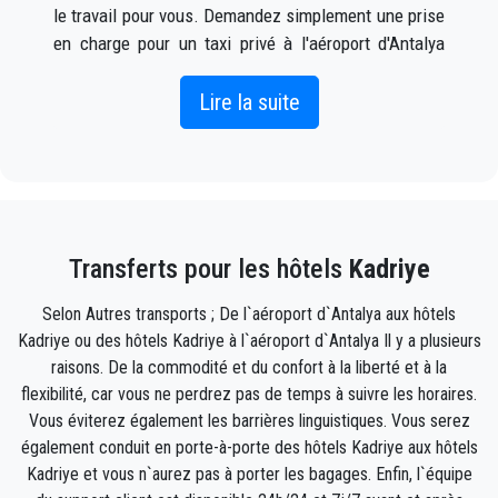
le travail pour vous. Demandez simplement une prise
en charge pour un taxi privé à l'aéroport d'Antalya
vers Kadriye (ce qui peut être fait en ligne ainsi que
par téléphone) et un chauffeur vous attendra à
Lire la suite
l'extérieur du terminal des arrivées avec votre nom
écrit sur un panneau lorsque votre l'avion arrive.
Incluez simplement les informations de vol
correctes, votre nom et votre numéro de téléphone
Transferts pour les hôtels
Kadriye
portable, et l'équipe PrivateTransferAntalya suivra
votre vol et sera là lorsque vous descendez de
Selon Autres transports ; De l`aéroport d`Antalya aux hôtels
l'avion, avec la voiture prête à partir et un coup de
Kadriye ou des hôtels Kadriye à l`aéroport d`Antalya Il y a plusieurs
main prêt à vous aider avec votre bagages et vous
raisons. De la commodité et du confort à la liberté et à la
emmènera à destination à Kadriye .
flexibilité, car vous ne perdrez pas de temps à suivre les horaires.
Vous éviterez également les barrières linguistiques. Vous serez
Votre expérience avec notre service de transfert sera
également conduit en porte-à-porte des hôtels Kadriye aux hôtels
exceptionnelle car notre équipe est composée de
Kadriye et vous n`aurez pas à porter les bagages. Enfin, l`équipe
fiers professionnels qui veilleront à ce que vous