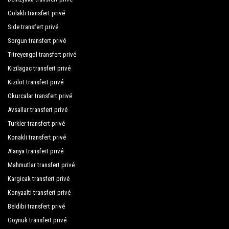
Pascha Hotel
Colakli transfert privé
Regnum Carya Golf Spa Resort
Side transfert privé
Sorgun transfert privé
Rixos Premium Belek
Titreyengol transfert privé
Robinson Club Nobilis
Kizilagac transfert privé
Royal Heaven Villas
Kizilot transfert privé
Okurcalar transfert privé
Selectum Luxury Resort
Avsallar transfert privé
Zeynep Golf Spa
Turkler transfert privé
Zeynep Hotel
Konakli transfert privé
Alanya transfert privé
Silver Palms
Mahmutlar transfert privé
Sirene Belek Hotel
Kargicak transfert privé
Konyaalti transfert privé
Spice Hotel Spa
Beldibi transfert privé
Sueno Hotels Deluxe Belek
Goynuk transfert privé