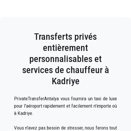
Si vous décidez de louer une voiture à Kadriye, le
stationnement peut être un cauchemar coûteux,
surtout le week-end. Vous voudrez peut-être éviter le
stress de la navigation sur la route et laisser un
chauffeur local expérimenté vous conduire à votre
Transferts privés
destination à la place.
entièrement
personnalisables et
services de chauffeur à
Kadriye
PrivateTransferAntalya vous fournira un taxi de luxe
pour l'aéroport rapidement et facilement n'importe où
à Kadriye.
Vous n'avez pas besoin de stresser, nous ferons tout