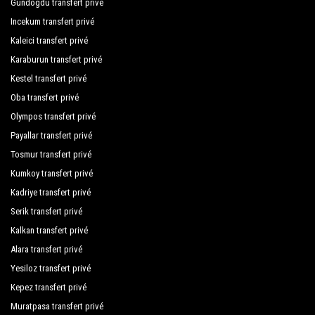
Gundogdu transfert privé
Gozde Hotel
l'assainissement.
Incekum transfert privé
Granada Luxury Belek
Kaleici transfert privé
Karaburun transfert privé
Green Max Hotel
Kestel transfert privé
Güral Premier Belek
Oba transfert privé
Hotel Riu Kaya Belek
Olympos transfert privé
Payallar transfert privé
Ic Hotels Santai Family Resort
Tosmur transfert privé
Innvista Hotels Belek
Kumkoy transfert privé
Kadriye transfert privé
Kaya Belek Hotel
Serik transfert privé
Kaya Golf Club
Kalkan transfert privé
Kaya Palazzo Golf Resort
Alara transfert privé
Yesiloz transfert privé
Kempinski Hotel The Dome
Kepez transfert privé
Kurt Hotel
Muratpasa transfert privé