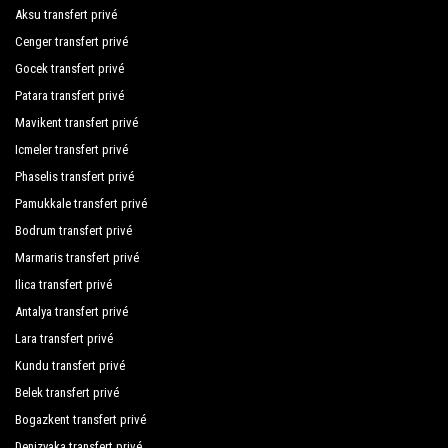
Limak Arcadia Sport Resort
Aksu transfert privé
Cenger transfert privé
Limak Atlantis De Luxe Hotel Resort
Gocek transfert privé
Maxx Royal Belek Golf Resort
Patara transfert privé
Maya World Hotel Belek
Mavikent transfert privé
Icmeler transfert privé
Nirvana Club
Phaselis transfert privé
Hotel Anfora
Pamukkale transfert privé
Bodrum transfert privé
Paloma Grida Resort Spa Hotel
Marmaris transfert privé
Papillon Ayscha
Ilica transfert privé
Papillon Belvil
Antalya transfert privé
Lara transfert privé
Papillon Zeugma Relaxury
Kundu transfert privé
Paradise Town Villa Premium
Belek transfert privé
Paradise Town Villas
Bogazkent transfert privé
Denizyaka transfert privé