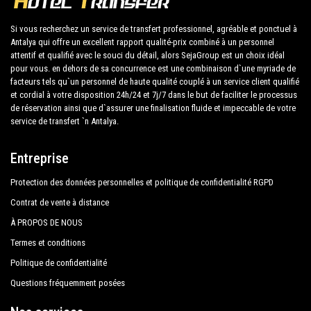
Dyadom Hotel Resort
La vaste expérience de notre entreprise garantit à
Si vous recherchez un service de transfert professionnel, agréable et ponctuel à
Antalya qui offre un excellent rapport qualité-prix combiné à un personnel
Kirman Hotels Belazur Resort Spa
tous nos clients l'assurance d'un service
attentif et qualifié avec le souci du détail, alors SejaGroup est un choix idéal
professionnel pour tous, grâce à nos prix fixes et à
pour vous. en dehors de sa concurrence est une combinaison d`une myriade de
Mholiday Hotels Belek
nos conditions économiques. Nos clients sont notre
facteurs tels qu`un personnel de haute qualité couplé à un service client qualifié
et cordial à votre disposition 24h/24 et 7j/7 dans le but de faciliter le processus
Port Nature Luxury Resort Hotel Spa
priorité absolue et profiteront de voitures équipées
de réservation ainsi que d`assurer une finalisation fluide et impeccable de votre
tout confort et d'un personnel digne de leur métier.
service de transfert `n Antalya.
Sensimar Belek Resort Spa Hotel
Sensitive Premium Resort Spa
Notre entreprise a une excellente réputation dans la
Entreprise
ville d'Antalya grâce au professionnalisme des
Sherwood Dreams Resort
Protection des données personnelles et politique de confidentialité RGPD
services offerts et à l'expérience acquise dans le
Siam Elegance Hotels Spa
domaine depuis des années.
Contrat de vente à distance
À PROPOS DE NOUS
Throne Seagate Belek Hotel
Nous offrons un maximum de confort et de soutien
Termes et conditions
Tui Day Night Connected Club Life
au client pendant ses vacances à Kadriye.
Politique de confidentialité
Soho Beach Club
Questions fréquemment posées
Tous nos chauffeurs parlent anglais et offrent à nos
Selectum Family Resort
clients la plus grande cordialité et professionnalisme