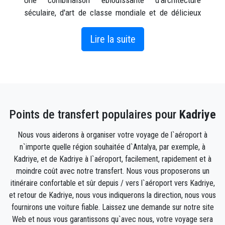
Une combinaison éblouissante d'architecture
séculaire, d'art de classe mondiale et de délicieux
restaurants, Kadriye est l'une des régions les plus
emblématiques d'Antalya. Kadriye est la première
Lire la suite
station balnéaire avec parc de plage (Kadriye Beach
Park), hôtels de golf de luxe et parc à thème (The
Land of Legends Kingdom), à avoir un parcours de
golf en Turquie, et bien sûr d'innombrables autres
sites et plages remarquables. Il y a tellement de
Points de transfert populaires pour
Kadriye
choses à emporter que vous ne voudrez pas perdre
une seconde de votre séjour en ville.
Nous vous aiderons à organiser votre voyage de l`aéroport à
n`importe quelle région souhaitée d`Antalya, par exemple, à
Pré-réservez un transfert et la seule chose qui vous
Kadriye, et de Kadriye à l`aéroport, facilement, rapidement et à
sépare de votre hôtel à Kadriye est le contrôle des
moindre coût avec notre transfert. Nous vous proposerons un
passeports et la récupération des bagages. Si vous
itinéraire confortable et sûr depuis / vers l`aéroport vers Kadriye,
voyagez en groupe, optez pour un minibus privé et
et retour de Kadriye, nous vous indiquerons la direction, nous vous
évitez les tracas de faire monter tout le monde dans
fournirons une voiture fiable. Laissez une demande sur notre site
des taxis coûteux ou dans le même bus.
Web et nous vous garantissons qu`avec nous, votre voyage sera