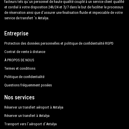
nos conditions économiques. Nos clients sont notre
facteurs tels qu`un personnel de haute qualité couplé à un service client qualifié
et cordial à votre disposition 24h/24 et 7j/7 dans le but de faciliter le processus
Kırbıyık Resort Hotel
priorité absolue et profiteront de voitures équipées
de réservation ainsi que d`assurer une finalisation fluide et impeccable de votre
tout confort et d'un personnel digne de leur métier.
service de transfert `n Antalya.
Klas Hotel Alanya
Riviera İmperial Deluxe Hotel Spa
Notre entreprise a une excellente réputation dans la
Entreprise
ville d'Antalya grâce au professionnalisme des
Royal Ideal Beach Hotel
Protection des données personnelles et politique de confidentialité RGPD
services offerts et à l'expérience acquise dans le
Utopia World De Luxe Hotel
domaine depuis des années.
Contrat de vente à distance
À PROPOS DE NOUS
Konak Seaside Tower
Nous offrons un maximum de confort et de soutien
Termes et conditions
Alanya Country Club
au client pendant ses vacances à Mahmutlar.
Politique de confidentialité
Astor Beach Hotel
Questions fréquemment posées
Tous nos chauffeurs parlent anglais et offrent à nos
Azura Park Residence
clients la plus grande cordialité et professionnalisme
Nos services
et sont soumis chaque année à des contrôles
Bariscan Hotel
Réserver un transfert aéroport à Antalya
constants d'aptitude à l'emploi. En respectant ce que
Best Holiday Hotel
Réserver un transfert à Antalya
la législation nationale exige régissant le service
public des lignes de transport indépendantes, nous
Transport vers l`aéroport d`Antalya
Blue Velvet Hotel