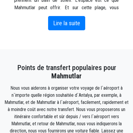
prennent un bain de soleil. L'espace est ce que
Mahmutlar peut offrir. Et sur cette plage, vous
pouvez décider si vous voulez passer du temps avec
vos voisins, être seul ou faire connaissance avec de
Lire la suite
nouvelles personnes. C'est comme tu veux!
De plus en plus de bars de plage sont construits le
long de cette plage, avec un peu d'espace entre eux
car il doit y avoir de la place pour les personnes qui
Points de transfert populaires pour
veulent simplement apporter leurs propres
parapluies, les planter dans le sable et étendre leurs
Mahmutlar
couvertures également. La première photo montre la
Nous vous aiderons à organiser votre voyage de l`aéroport à
plage telle qu'elle était il y a quelques années.
n`importe quelle région souhaitée d`Antalya, par exemple, à
Mahmutlar, et de Mahmutlar à l`aéroport, facilement, rapidement et
Comment se rendre à Mahmutlar ?
à moindre coût avec notre transfert. Nous vous proposerons un
Les services de transport à Mahmutlar ont toujours
itinéraire confortable et sûr depuis / vers l`aéroport vers
été réputés pour leur haute qualité, car c'est la norme
Mahmutlar, et retour de Mahmutlar, nous vous indiquerons la
afin de garantir le meilleur service aux visiteurs et
direction, nous vous fournirons une voiture fiable. Laissez une