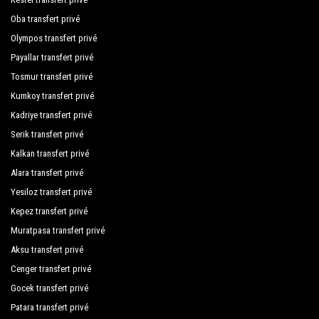
Sun Fire Beach Hotel
Oba transfert privé
Sun Star Beach Hotel
Olympos transfert privé
Payallar transfert privé
Trade Meridian Residence
Tosmur transfert privé
Vivamus Hotel Residence
Kumkoy transfert privé
Kadriye transfert privé
Xeno Sonas Alpina Hotel
Serik transfert privé
Kalkan transfert privé
Alara transfert privé
Yesiloz transfert privé
Kepez transfert privé
Muratpasa transfert privé
Aksu transfert privé
Cenger transfert privé
Gocek transfert privé
Patara transfert privé