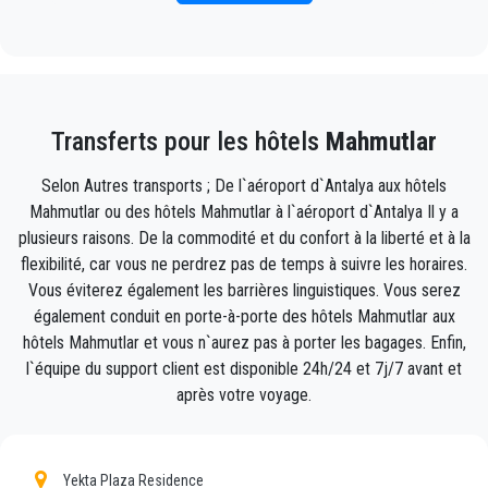
l'extérieur du terminal des arrivées avec votre nom
écrit sur un panneau lorsque votre l'avion arrive.
Incluez simplement les informations de vol
correctes, votre nom et votre numéro de téléphone
Transferts pour les hôtels
Mahmutlar
portable, et l'équipe PrivateTransferAntalya suivra
votre vol et sera là lorsque vous descendez de
Selon Autres transports ; De l`aéroport d`Antalya aux hôtels
l'avion, avec la voiture prête à partir et un coup de
Mahmutlar ou des hôtels Mahmutlar à l`aéroport d`Antalya Il y a
main prêt à vous aider avec votre bagages et vous
plusieurs raisons. De la commodité et du confort à la liberté et à la
emmènera à destination à Mahmutlar .
flexibilité, car vous ne perdrez pas de temps à suivre les horaires.
Vous éviterez également les barrières linguistiques. Vous serez
Votre expérience avec notre service de transfert sera
également conduit en porte-à-porte des hôtels Mahmutlar aux
exceptionnelle car notre équipe est composée de
hôtels Mahmutlar et vous n`aurez pas à porter les bagages. Enfin,
fiers professionnels qui veilleront à ce que vous
l`équipe du support client est disponible 24h/24 et 7j/7 avant et
soyez pris en charge à temps, transféré avec classe
après votre voyage.
et en route vers votre destination à Antalya vers
Mahmutlar de manière agréable.
Yekta Plaza Residence