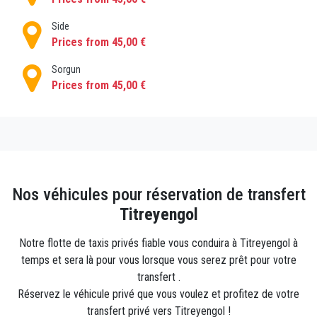
nos services de navette, ou partez seul dans le
confort et le style avec notre service de véhicule
Side
privé. Quel que soit votre budget, notre système de
Prices from 45,00 €
réservation est facile à utiliser et facile à gérer en
Sorgun
ligne. Pas de mauvaises surprises ni de frais
Prices from 45,00 €
cachés. Aucun supplément de carte de crédit. Pas
de stress. Juste efficacité, fiabilité et facilité
d'utilisation. Essayez-nous aujourd'hui!
Nos véhicules pour réservation de transfert
Titreyengol
Notre flotte de taxis privés fiable vous conduira à Titreyengol à
temps et sera là pour vous lorsque vous serez prêt pour votre
transfert .
Réservez le véhicule privé que vous voulez et profitez de votre
transfert privé vers Titreyengol !