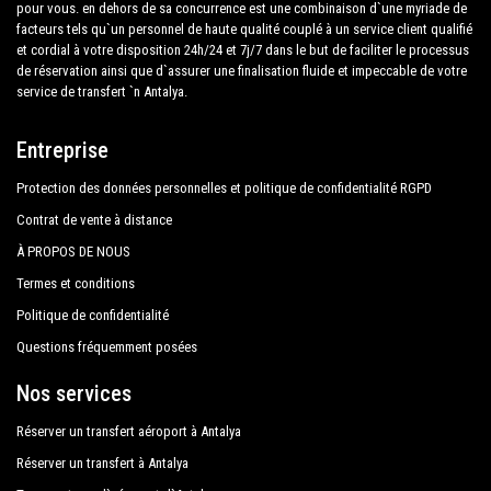
professionnel pour tous, grâce à nos prix fixes et à
pour vous. en dehors de sa concurrence est une combinaison d`une myriade de
Paloma Orenda Resort
nos conditions économiques. Nos clients sont notre
facteurs tels qu`un personnel de haute qualité couplé à un service client qualifié
et cordial à votre disposition 24h/24 et 7j/7 dans le but de faciliter le processus
Pegasos World Hotel
priorité absolue et profiteront de voitures équipées
de réservation ainsi que d`assurer une finalisation fluide et impeccable de votre
tout confort et d'un personnel digne de leur métier.
service de transfert `n Antalya.
Q Garden
Robinson Club Pamfilya
Notre entreprise a une excellente réputation dans la
Entreprise
ville d'Antalya grâce au professionnalisme des
Serra Park Hotel
Protection des données personnelles et politique de confidentialité RGPD
services offerts et à l'expérience acquise dans le
Sueno Hotels Beach Side
domaine depuis des années.
Contrat de vente à distance
À PROPOS DE NOUS
Sunwing Side Beach
Nous offrons un maximum de confort et de soutien
Termes et conditions
Turquoise Hotel
au client pendant ses vacances à Titreyengol.
Politique de confidentialité
Bieno Venus Hotel
Questions fréquemment posées
Tous nos chauffeurs parlent anglais et offrent à nos
Voyage Sorgun
clients la plus grande cordialité et professionnalisme
Nos services
et sont soumis chaque année à des contrôles
Water Side Resort Spa
Réserver un transfert aéroport à Antalya
constants d'aptitude à l'emploi. En respectant ce que
Aska Grand Prestige Hotel
Réserver un transfert à Antalya
la législation nationale exige régissant le service