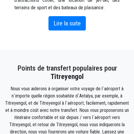
d'attractions côtier, une location de jet-ski, des
terrains de sport et des bateaux de plaisance.
Titreyengöl tire son nom de ses eaux tremblantes. La
raison pour laquelle il porte ce nom est qu'une
Lire la suite
branche du Manavgat Stream s'élargit avant de se
jeter dans la mer, ralentissant son débit et prenant
une telle apparence...
Il y a plus d'hôtels de luxe à Titreyengol, donc bien
Points de transfert populaires pour
qu'il n'y ait pas d'endroit à visiter dans son centre, il y
a beaucoup de beaux endroits à voir autour, le théâtre
Titreyengol
antique de Side en fait partie. Les travaux de
Nous vous aiderons à organiser votre voyage de l`aéroport à
réparation du théâtre, qui a une capacité d'environ 15
n`importe quelle région souhaitée d`Antalya, par exemple, à
000 personnes, se poursuivent. Devant l'entrée
Titreyengol, et de Titreyengol à l`aéroport, facilement, rapidement
monumentale, se trouve le temple de Dianisos, le
et à moindre coût avec notre transfert. Nous vous proposerons un
dieu du théâtre, en petite taille.
itinéraire confortable et sûr depuis / vers l`aéroport vers
Titreyengol, et retour de Titreyengol, nous vous indiquerons la
Comment se rendre à Titreyengol ?
direction, nous vous fournirons une voiture fiable. Laissez une