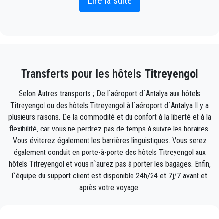
Lire la suite
l'extérieur du terminal des arrivées avec votre nom
écrit sur un panneau lorsque votre l'avion arrive.
Incluez simplement les informations de vol
correctes, votre nom et votre numéro de téléphone
Transferts pour les hôtels
Titreyengol
portable, et l'équipe PrivateTransferAntalya suivra
votre vol et sera là lorsque vous descendez de
Selon Autres transports ; De l`aéroport d`Antalya aux hôtels
l'avion, avec la voiture prête à partir et un coup de
Titreyengol ou des hôtels Titreyengol à l`aéroport d`Antalya Il y a
main prêt à vous aider avec votre bagages et vous
plusieurs raisons. De la commodité et du confort à la liberté et à la
emmènera à destination à Titreyengol .
flexibilité, car vous ne perdrez pas de temps à suivre les horaires.
Vous éviterez également les barrières linguistiques. Vous serez
Votre expérience avec notre service de transfert sera
également conduit en porte-à-porte des hôtels Titreyengol aux
exceptionnelle car notre équipe est composée de
hôtels Titreyengol et vous n`aurez pas à porter les bagages. Enfin,
fiers professionnels qui veilleront à ce que vous
l`équipe du support client est disponible 24h/24 et 7j/7 avant et
soyez pris en charge à temps, transféré avec classe
après votre voyage.
et en route vers votre destination à Antalya vers
Titreyengol de manière agréable.