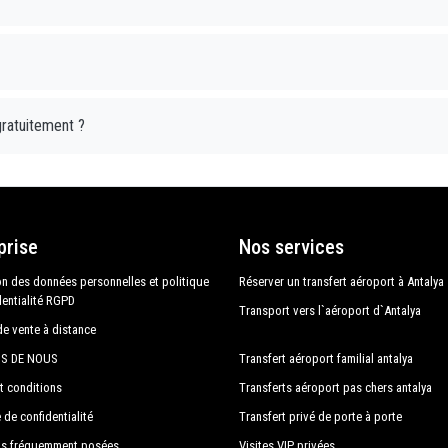
gratuitement ?
prise
Nos services
on des données personnelles et politique
Réserver un transfert aéroport à Antalya
dentialité RGPD
Transport vers l`aéroport d`Antalya
de vente à distance
S DE NOUS
Transfert aéroport familial antalya
t conditions
Transferts aéroport pas chers antalya
 de confidentialité
Transfert privé de porte à porte
ns fréquemment posées
Visites VIP privées