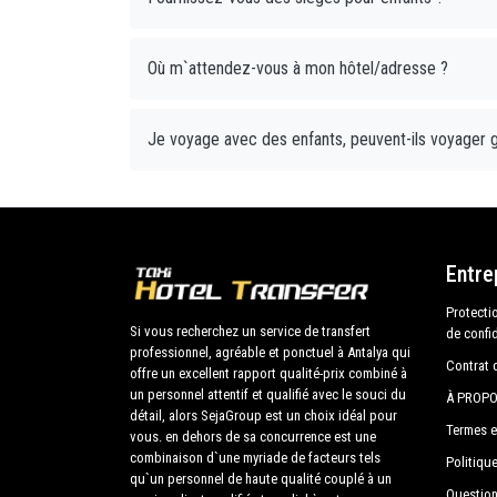
Où m`attendez-vous à mon hôtel/adresse ?
Je voyage avec des enfants, peuvent-ils voyager 
Entre
Protecti
Si vous recherchez un service de transfert
de confi
professionnel, agréable et ponctuel à Antalya qui
Contrat 
offre un excellent rapport qualité-prix combiné à
un personnel attentif et qualifié avec le souci du
À PROPO
détail, alors SejaGroup est un choix idéal pour
Termes e
vous. en dehors de sa concurrence est une
combinaison d`une myriade de facteurs tels
Politique
qu`un personnel de haute qualité couplé à un
Questio