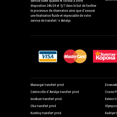
service client qualifié et cordial à votre
disposition 24h/24 et 7j/7 dans le but de faciliter
le processus de réservation ainsi que d`assurer
une finalisation fluide et impeccable de votre
service de transfert `n Antalya.
Manavgat transfert privé
Evrenseki
Centre-ville d`Antalya transfert privé
Cruise Po
Incekum transfert privé
Kaleici t
Oba transfert privé
Olympos 
Kumkoy transfert privé
Kadriye t