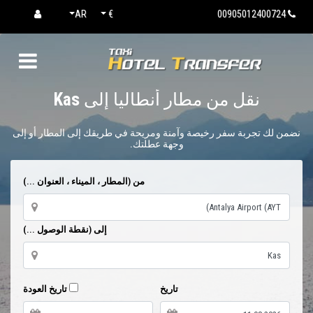
AR
€
00905012400724
نقل من مطار أنطاليا إلى
Kas
نضمن لك تجربة سفر رخيصة وآمنة ومريحة في طريقك إلى المطار أو إلى
وجهة عطلتك.
من (المطار ، الميناء ، العنوان ...)
إلى (نقطة الوصول ...)
تاريخ
تاريخ العودة