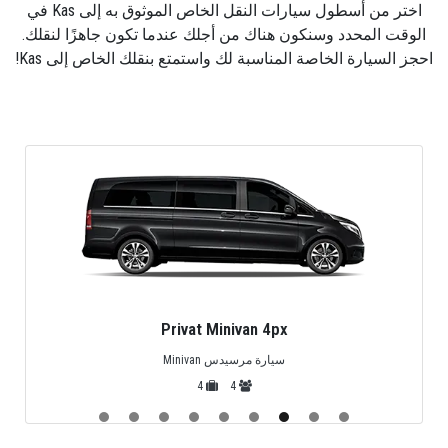
اختر من أسطول سيارات النقل الخاص الموثوق به إلى Kas في
البحر المتوسط
​​"يجب زيارتها" في تركيا
الوقت المحدد وسنكون هناك من أجلك عندما تكون جاهزًا لنقلك.
:
أشياء للقيام بها في كاش
احجز السيارة الخاصة المناسبة لك واستمتع بنقلك الخاص إلى Kas!
في حين أن
كاش
هي منتجع بحري مريح ، فإن المدينة في طليعة
الاتجاه الشعبي. العديد من وكالات النقل و
شركات السفر
في
كاش لإقامة أنشطة للأشخاص من جميع الأعمار ، تقدم العديد
من الأنشطة و الرحلات على الطريقة الليسية إلى التجديف
بالكاياك البحرية إلى الطيران الشراعي. يمكن للأطفال أن يملأوا
وقتهم الفارغ بالمدافع وركوب الدراجات الجبلية أو الغوص في
البحار الصافية المحيطة
بكاش
. إلى جانب قضاء الوقت
مع
السائق
أو مرشد سياحي خاص
، ستمدد إقامتك في
كاش
لأن
خدماتنا متوفرة بشكل متكرر في أي وقت مع ظروفك الخاصة
للاستمتاع بالمدن المحيطة والمواقع التاريخية ، مما يجعل
استكشاف أمرًا سهلاً وعمليًا.
Privat Minivan 4px
:
ميزانية السفر والإقامة الفندقية
سيارة مرسيدس Minivan
مدينة كاش
يتم الاعتناء بها جيدًا ، وعند ظهورها لأول مرة ، قد
4
4
تعتقد أنها غير مناسبة للمسافرين ذوي الميزانية المحدودة. يمكن
أن تكون بعض المطاعم باهظة الثمن إلى جانب أماكن الإقامة ،
ولكن بالنظر قليلاً إلى
الواقع الإقتصادي لتركيا
حيث أن معاشات