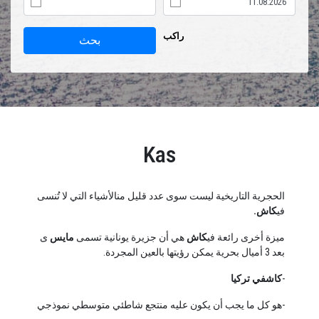
راكب
بحث
Kas
الحجرية التاريخية ليست سوى عدد قليل منالأشياء التي لا تُنسى
في
كاش.
ميزة أخرى رائعة في
كاش
هي أن جزيرة يونانية تسمى
مايس
ى
بعد 3 أميال بحرية يمكن رؤيتها بالعين المجردة.
-
كاشفي تركيا
-هو كل ما يجب أن يكون عليه منتجع شاطئي متوسطي نموذجي