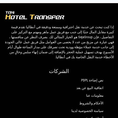
PrivateTransferAntalya ليست مجرد شركة عادية ،
نحن البديل الجميل للمواصلات العامة من وإلى Kas.
إذا كنت تبحث عن خدمة نقل احترافية وممتعة ودقيقة في أنطاليا تقدم قيمة
اكتشف جميع خدماتنا وأسعارنا. ماذا تنتظر ؟
كبيرة مقابل المال جنبًا إلى جنب مع فريق عمل ماهر ومهتم مع التركيز على
التفاصيل ، فإن SejaGroup هو الخيار المثالي لك. بصرف النظر عن منافستها ،
فهي عبارة عن مزيج من عدد لا يحصى من العوامل مثل فريق عمل عالي الجودة
احجز الآن وسيلة النقل الخاصة بك في أنطاليا وسافر
إلى جانب خدمة عملاء مؤهلة وودية تحت تصرفك على مدار الساعة طوال أيام
إلى فندقك في Kas!
الأسبوع بهدف تسهيل عملية الحجز بالإضافة إلى ضمان إنهاء سلس وخالٍ من
الأخطاء خدمة النقل الخاصة بك في أنطاليا.
تضمن الخبرة الواسعة لشركتنا لجميع عملائنا ضمان
خدمة احترافية للجميع ، وذلك بفضل أسعارنا الثابتة
الشركات
والظروف الاقتصادية. عملاؤنا هم أولويتنا القصوى
نص إضاءة PDPL
وسوف يستفيدون من السيارات المجهزة بكل
اتفاقية البيع عن بعد
وسائل الراحة والموظفين الذين يستحقون مهنتهم.
معلومات عنا
تتمتع شركتنا بسمعة ممتازة في مدينة أنطاليا بفضل
الأحكام والشروط
احترافية الخدمات المقدمة والخبرة المكتسبة في
سياسة الخصوصية لدينا
هذا المجال على مدى سنوات.