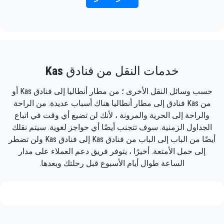
وصول الطائرة.
نقدمها في إطار معايير الجودة ورضا العملاء مجهزة بمعايير
جودة عالية.
ما عليك سوى تضمين معلومات الرحلة الصحيحة
من خلال مخططاتنا
الخاصة بالسيارات الخاصة
ليوم واحد أو أكثر
واسمك ورقم هاتفك المحمول ، وسيقوم فريق
، يمكنك اكتشاف الأماكن الجميلة في كل الأرجاء بنفسك ،
PrivateTransferAntalya بتتبع رحلتك وسيكون هناك
وجعل رحلتك مرنة وفقًا لظروفك الخاصة ، وفي كل مكان تحبه
، يمكنك البقاء كما تشاء .
خدمات النقل من فنادق
Kas
عندما تنزل من الطائرة ، مع استعداد السيارة
للذهاب ويد المساعدة جاهزة لمساعدتك في الأمتعة
لا تتردد في الاتصال بنا للحصول على مزيد من المعلومات.
حسب وسائل النقل الأخرى ؛ من مطار أنطاليا إلى فنادق Kas أو
ويأخذك إلى وجهتك في Kas.
من Kas فنادق إلى مطار أنطاليا هناك أسباب عديدة. من الراحة
سلامتك هي أولويتنا الأولى وهذا هو سبب إجراء الصيانة
والراحة إلى الحرية والمرونة ، لأنك لن تضيع أي وقت في اتباع
الدورية
للسيارات المستأجرة
في الوقت المحدد يمكن
توفير
ستكون تجربتك مع خدمة النقل الخاصة بنا رائعة لأن
مقعد السيارة للأطفال
ونظام تحديد المواقع العالميكخيار من
الجداول الزمنية. سوف تتجنب أيضًا أي حواجز لغوية. سيتم نقلك
فريقنا محترفون فخورون سيضمنون أن يتم
خلال خدمة تأجير السيارات و
أيضًا من الباب إلى الباب من فنادق Kas إلى فنادق Kas ولن تضطر
اصطحابك في الوقت المحدد ، ونقلك مع الفصل ،
إلى حمل الأمتعة. أخيرًا ، يتوفر فريق دعم العملاء على مدار
وفي طريقك إلى وجهتك في أنطاليا إلى Kas بطريقة
الساعة طوال أيام الأسبوع قبل رحلتك وبعدها.
ممتعة.
نقدم لعملائنا خدمة سيارات أجرة احترافية وخاصة ،
وبأسعار معقولة ، وسائقين محترفين وسيارات
مريحة إلى أي مكان في Kas.