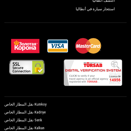
اكتشف انطاليا
استئجار سيارة في أنطاليا
يمكن تخصيص جميع الخدمات وفقًا لمتطلبات
العملاء والوجهة المختارة في Patara وعدد الركاب
وكمية الأمتعة. يمكنك الاعتماد على سياراتنا الخاصة
مع سائق لنقل أكثر كفاءة من اختيارك ، سواء في
الداخل
# بولجادي # و خارج.
نقل من مطار وموانئ أنطاليا إلى Patara ، النقل من
وإلى فنادق Antalya في Patara ، Patara النقل من
الباب إلى الباب ، جولات التسوق من أو إلى Patara ،
جولات مخصصة في المركز التاريخي في جميع أنحاء
Patara وجولات شخصية في المناطق السياحية
Kumkoy نقل المطار الخاص
الرئيسية في Patara ؛ كل هذا متاح مع
Kadriye نقل المطار الخاص
PrivateTransferAntalya مع أسطول سيارات مكون
Serik نقل المطار الخاص
من أفضل السيارات ، لا تشوبه شائبة في كل من
Kalkan نقل المطار الخاص
التصميم والميكانيكا. تلبي سيارات السيدان