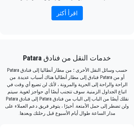
وكذلك عبر الهاتف) وسيكون لديك سائق يقابلك
خارج صالة الوصول مع كتابة اسمك على لافتة عندما
اقرأ أكثر
وصول الطائرة.
ما عليك سوى تضمين معلومات الرحلة الصحيحة
واسمك ورقم هاتفك المحمول ، وسيقوم فريق
PrivateTransferAntalya بتتبع رحلتك وسيكون هناك
خدمات النقل من فنادق
Patara
عندما تنزل من الطائرة ، مع استعداد السيارة
للذهاب ويد المساعدة جاهزة لمساعدتك في الأمتعة
حسب وسائل النقل الأخرى ؛ من مطار أنطاليا إلى فنادق Patara
ويأخذك إلى وجهتك في Patara.
أو من Patara فنادق إلى مطار أنطاليا هناك أسباب عديدة. من
الراحة والراحة إلى الحرية والمرونة ، لأنك لن تضيع أي وقت في
ستكون تجربتك مع خدمة النقل الخاصة بنا رائعة لأن
اتباع الجداول الزمنية. سوف تتجنب أيضًا أي حواجز لغوية. سيتم
فريقنا محترفون فخورون سيضمنون أن يتم
نقلك أيضًا من الباب إلى الباب من فنادق Patara إلى فنادق Patara
اصطحابك في الوقت المحدد ، ونقلك مع الفصل ،
ولن تضطر إلى حمل الأمتعة. أخيرًا ، يتوفر فريق دعم العملاء على
وفي طريقك إلى وجهتك في أنطاليا إلى Patara
مدار الساعة طوال أيام الأسبوع قبل رحلتك وبعدها.
بطريقة ممتعة.
نقدم لعملائنا خدمة سيارات أجرة احترافية وخاصة ،