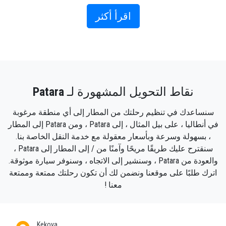
يتدفق إليه الكثير من الناس في موسم الصيف. إنها
محمية من قبل مؤسسة Natural Life Conservation
اقرأ أكثر
Foundation لأنها واحدة من الأماكن النادرة التي تضع
فيها هذه السلاحف بيضها.
بصرف النظر عن كونها مدينة قديمة مثيرة للاهتمام ،
فهي تشتهر أيضًا بشاطئ باتارا الرائع وأراضي تكاثر
سلاحف كاريتا كاريتا. شاطئ باتارا هو المكان الذي
نقاط التحويل المشهورة لـ
Patara
يتدفق إليه الكثير من الناس في موسم الصيف. إنها
محمية من قبل مؤسسة Natural Life Conservation
سنساعدك في تنظيم رحلتك من المطار إلى أي منطقة مرغوبة
Foundation لأنها واحدة من الأماكن النادرة التي تضع
في أنطاليا ، على بيل المثال ، إلى Patara ، ومن Patara إلى المطار
فيها هذه السلاحف بيضها.
، بسهولة وسرعة وبأسعار معقولة مع خدمة النقل الخاصة بنا.
سنقترح عليك طريقًا مريحًا وآمنًا من / إلى المطار إلى Patara ،
كيف تصل إلى باتارا؟
والعودة من Patara ، وسنشير إلى الاتجاه ، وسنوفر سيارة موثوقة.
يمكنك الوصول إلى Apatara بنقل خاص.
اترك طلبًا على موقعنا ونضمن لك أن تكون رحلتك ممتعة وممتعة
استمتع بنقل سلس من مطار أنطاليا إلى مكان
معنا !
إقامتك في باتارا. نحن شركة نقل مطار خاصة تهتم
بجميع احتياجات النقل الخاصة بك عند وصولك
ومغادرتك للمدينة. سواء تعلق الأمر بشخص واحد أو
Kekova