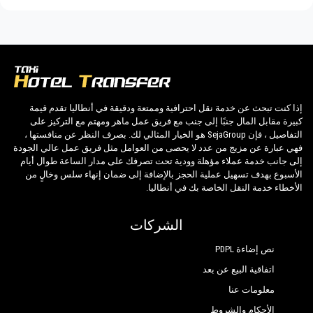
وبأسعار معقولة ، وسائقين محترفين وسيارات
مريحة إلى أي مكان في Patara.
PrivateTransferAntalya ليست مجرد شركة عادية ،
نحن البديل الجميل للمواصلات العامة من وإلى
Patara.
إذا كنت تبحث عن خدمة نقل احترافية وممتعة ودقيقة في أنطاليا تقدم قيمة
كبيرة مقابل المال جنبًا إلى جنب مع فريق عمل ماهر ومهتم مع التركيز على
اكتشف جميع خدماتنا وأسعارنا. ماذا تنتظر ؟
التفاصيل ، فإن SejaGroup هو الخيار المثالي لك. بصرف النظر عن منافستها ،
فهي عبارة عن مزيج من عدد لا يحصى من العوامل مثل فريق عمل عالي الجودة
إلى جانب خدمة عملاء مؤهلة وودية تحت تصرفك على مدار الساعة طوال أيام
احجز الآن وسيلة النقل الخاصة بك في أنطاليا وسافر
الأسبوع بهدف تسهيل عملية الحجز بالإضافة إلى ضمان إنهاء سلس وخالٍ من
إلى فندقك في Patara!
الأخطاء خدمة النقل الخاصة بك في أنطاليا.
تضمن الخبرة الواسعة لشركتنا لجميع عملائنا ضمان
الشركات
خدمة احترافية للجميع ، وذلك بفضل أسعارنا الثابتة
نص إضاءة PDPL
والظروف الاقتصادية. عملاؤنا هم أولويتنا القصوى
اتفاقية البيع عن بعد
وسوف يستفيدون من السيارات المجهزة بكل
معلومات عنا
وسائل الراحة والموظفين الذين يستحقون مهنتهم.
الأحكام والشروط