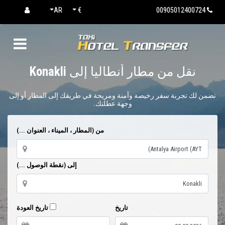
AR
€
00905012400724
نقل من مطار أنطاليا إلى
Konakli
نضمن لك تجربة سفر رخيصة وآمنة ومريحة في طريقك إلى المطار أو إلى
وجهة عطلتك.
من (المطار ، الميناء ، العنوان ...)
إلى (نقطة الوصول ...)
تاريخ
تاريخ العودة