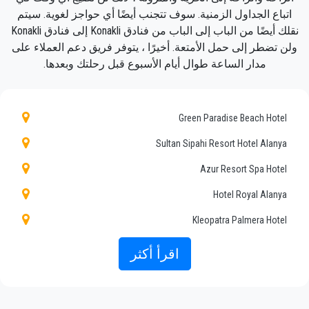
ستكون تجربتك مع خدمة النقل الخاصة بنا رائعة لأن
اتباع الجداول الزمنية. سوف تتجنب أيضًا أي حواجز لغوية. سيتم
فريقنا محترفون فخورون سيضمنون أن يتم
نقلك أيضًا من الباب إلى الباب من فنادق Konakli إلى فنادق Konakli
اصطحابك في الوقت المحدد ، ونقلك مع الفصل ،
ولن تضطر إلى حمل الأمتعة. أخيرًا ، يتوفر فريق دعم العملاء على
وفي طريقك إلى وجهتك في أنطاليا إلى Konakli
مدار الساعة طوال أيام الأسبوع قبل رحلتك وبعدها.
بطريقة ممتعة.
نقدم لعملائنا خدمة سيارات أجرة احترافية وخاصة ،
Green Paradise Beach Hotel
وبأسعار معقولة ، وسائقين محترفين وسيارات
مريحة إلى أي مكان في Konakli.
Sultan Sipahi Resort Hotel Alanya
Azur Resort Spa Hotel
PrivateTransferAntalya ليست مجرد شركة عادية ،
نحن البديل الجميل للمواصلات العامة من وإلى
Hotel Royal Alanya
Konakli.
Kleopatra Palmera Hotel
اكتشف جميع خدماتنا وأسعارنا. ماذا تنتظر ؟
La Finca Marina Hotel
اقرأ أكثر
Muz Hotel Alanya
احجز الآن وسيلة النقل الخاصة بك في أنطاليا وسافر
إلى فندقك في Konakli!
Quattro Family Club Dem Hotel