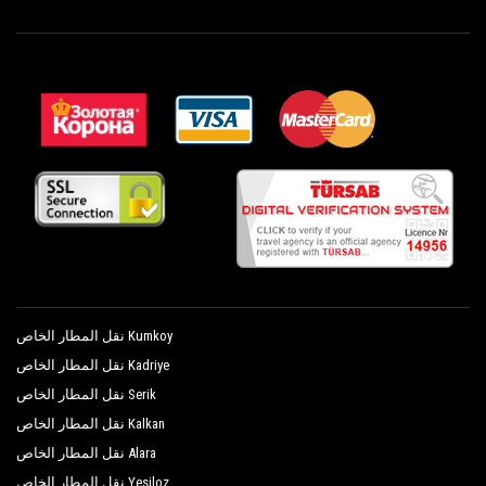
الباب إلى الباب ، جولات التسوق من أو إلى Konakli ،
Holiday Line Hotel
جولات مخصصة في المركز التاريخي في جميع أنحاء
Hotel Club Sun Heaven
Konakli وجولات شخصية في المناطق السياحية
الرئيسية في Konakli ؛ كل هذا متاح مع
Hotel Titan Garden
PrivateTransferAntalya مع أسطول سيارات مكون
Infinity Beach Hotel
من أفضل السيارات ، لا تشوبه شائبة في كل من
Insula Resort Spa
التصميم والميكانيكا. تلبي سيارات السيدان
والحافلات الصغيرة والحافلات الصغيرة المتطلبات
Kahya Resort Aqua Spa
من 1 إلى 54 شخصًا. تخضع المركبات التي يتم
Kemal Bay Hotel
التحكم فيها وتفتيشها بانتظام إلى التقييمات الدورية
الخاصة بنا مع إعطاء الأولوية للتحكم والصرف
Larissa Holiday Beach Club
الصحي.
Lemon Beach
Kumkoy نقل المطار الخاص
Kadriye نقل المطار الخاص
Limoncello Konakli Beach
Serik نقل المطار الخاص
Mc Arancia Resort
Kalkan نقل المطار الخاص
Mc Mahberi Beach Hotel
Alara نقل المطار الخاص
Yesiloz نقل المطار الخاص