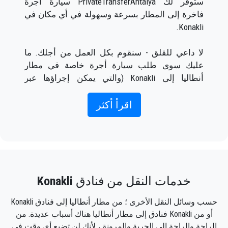
ستوفر لك PrivateTransferAntalya سيارة أجرة
فاخرة إلى المطار بسرعة وسهولة في أي مكان في
Konakli.
لا داعي للقلق - سنقوم بكل العمل من أجلك. ما
عليك سوى طلب سيارة أجرة خاصة في مطار
أنطاليا إلى Konakli (والتي يمكن إجراؤها عبر
الإنترنت وكذلك عبر الهاتف) وسيكون لديك سائق
يقابلك خارج صالة الوصول مع كتابة اسمك على
اقرأ أكثر
لافتة عندما وصول الطائرة.
ما عليك سوى تضمين معلومات الرحلة الصحيحة
واسمك ورقم هاتفك المحمول ، وسيقوم فريق
PrivateTransferAntalya بتتبع رحلتك وسيكون هناك
خدمات النقل من فنادق
Konakli
عندما تنزل من الطائرة ، مع استعداد السيارة
للذهاب ويد المساعدة جاهزة لمساعدتك في الأمتعة
حسب وسائل النقل الأخرى ؛ من مطار أنطاليا إلى فنادق Konakli
ويأخذك إلى وجهتك في Konakli.
أو من Konakli فنادق إلى مطار أنطاليا هناك أسباب عديدة. من
الراحة والراحة إلى الحرية والمرونة ، لأنك لن تضيع أي وقت في