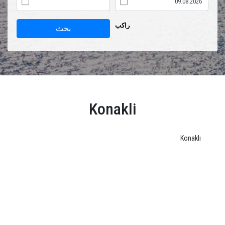
راكب
بحث
Konakli
Konaklı