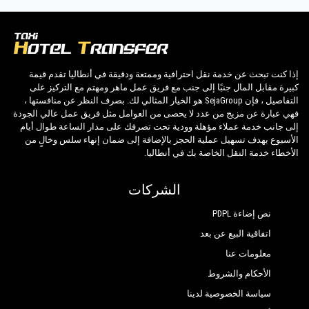
Grand Kolibri Prestige
تضمن الخبرة الواسعة لشركتنا لجميع عملائنا ضمان
خدمة احترافية للجميع ، وذلك بفضل أسعارنا الثابتة
Anitas Beach Hotel
والظروف الاقتصادية. عملاؤنا هم أولويتنا القصوى
Aska Sun Queen Beach Hotel
وسوف يستفيدون من السيارات المجهزة بكل
إذا كنت تبحث عن خدمة نقل احترافية وممتعة ودقيقة في أنطاليا تقدم قيمة
كبيرة مقابل المال جنبًا إلى جنب مع فريق عمل ماهر ومهتم مع التركيز على
Atlas Beach Hotel
وسائل الراحة والموظفين الذين يستحقون مهنتهم.
التفاصيل ، فإن SejaGroup هو الخيار المثالي لك. بصرف النظر عن منافستها ،
فهي عبارة عن مزيج من عدد لا يحصى من العوامل مثل فريق عمل عالي الجودة
Beach Club Doganay
تتمتع شركتنا بسمعة ممتازة في مدينة أنطاليا بفضل
إلى جانب خدمة عملاء مؤهلة وودية تحت تصرفك على مدار الساعة طوال أيام
الأسبوع بهدف تسهيل عملية الحجز بالإضافة إلى ضمان إنهاء سلس وخالٍ من
Bera Hotel Alanya
احترافية الخدمات المقدمة والخبرة المكتسبة في
الأخطاء خدمة النقل الخاصة بك في أنطاليا.
هذا المجال على مدى سنوات.
Blue Fish Hotel
الشركات
Caretta Beach Hotel
نقدم أقصى درجات الراحة والدعم للعميل خلال
إجازاته إلى Konakli.
نص إضاءة PDPL
Caretta Relax Hotel
اتفاقية البيع عن بعد
Club Dizalya Hotel
يتحدث جميع سائقينا اللغة الإنجليزية ويقدمون
معلومات عنا
لضيوفنا أقصى درجات الود والاحتراف ويخضعون
Club Hotel Anjeliq
الأحكام والشروط
كل عام لضوابط مستمرة من أجل ملاءمة التوظيف.
Club Hotel Mirabell
سياسة الخصوصية لدينا
احترامًا لما يتطلبه قانون التشريع الوطني الذي