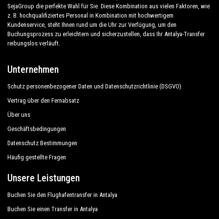
SejaGroup die perfekte Wahl für Sie. Diese Kombination aus vielen Faktoren, wie
Unternehmen, wir sind die schöne Alternative zu
z. B. hochqualifiziertes Personal in Kombination mit hochwertigem
öffentlichen Verkehrsmitteln von oder nach
Kundenservice, steht Ihnen rund um die Uhr zur Verfügung, um den
Phaselis.
Buchungsprozess zu erleichtern und sicherzustellen, dass Ihr Antalya-Transfer
reibungslos verläuft.
Entdecken Sie alle unsere Dienstleistungen und
Unternehmen
Tarife. Worauf wartest du ?
Schutz personenbezogener Daten und Datenschutzrichtlinie (DSGVO)
Buchen Sie jetzt Ihren privaten Transfer in Antalya
Vertrag über den Fernabsatz
und reisen Sie zu Ihrem Hotel in Phaselis!
Über uns
Geschäftsbedingungen
Die große Erfahrung unseres Unternehmens
Datenschutz Bestimmungen
garantiert allen unseren Kunden die Gewissheit
eines professionellen Service für alle, dank unserer
Häufig gestellte Fragen
festen Preise und wirtschaftlichen Konditionen.
Unsere Leistungen
Unsere Kunden stehen bei uns an erster Stelle und
profitieren von Autos, die mit allem Komfort
Buchen Sie den Flughafentransfer in Antalya
ausgestattet sind, und einem Personal, das ihrem
Buchen Sie einen Transfer in Antalya
Beruf würdig ist.