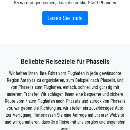
Es wird angenommen, dass die antike Stadt Phaselis
im 7. Jahrhundert v. Chr. von Kolonisten aus Rhodos
gegründet wurde. Das Taurusgebirge lag direkt hinter
Lesen Sie mehr
den Küsten und das hat die Stadt sehr günstig für
den Holztransfer von den Bergen in die Stadt und zu
den Schiffen gemacht. Während dieser Ära war
Phaselis eine wichtige Handelsstadt und das
wichtigste Handelszentrum zwischen Ägypten,
Beliebte Reiseziele für
Phaselis
Syrien, Griechenland und anderen Mittelmeerländern.
Phaselis hat drei Häfen, im Norden, im Nordosten und
Wir helfen Ihnen, Ihre Fahrt vom Flughafen in jede gewünschte
an der Südwestküste der Halbinsel, die alle
Region Antalyas zu organisieren, zum Beispiel nach Phaselis, und
natürliche Häfen sind.
von Phaselis zum Flughafen, einfach, schnell und günstig mit
unserem Transfer. Wir schlagen Ihnen eine bequeme und sichere
Wie kommt man nach Phaselis?
Route vom / zum Flughafen nach Phaselis und zurück von Phaselis
Wenn Sie Phaselis besuchen und auch die
vor, wir geben die Richtung an, wir stellen ein zuverlässiges Auto
erstaunlichen Attraktionen von Phaselis sehen
zur Verfügung. Hinterlassen Sie eine Anfrage auf unserer Website
möchten, gibt es auch die Möglichkeit, diesen
und wir garantieren, dass Ihre Reise mit uns sorglos und angenehm
exklusiven privaten Transferservice in Phaselis zu
wird!