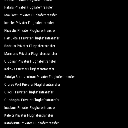
Phaselis, Transfer von und zu Hotels in Antalya in
Phaselis, Phaselis Tür-zu-Tür-Transfers,
Patara Privater Flughafentransfer
Einkaufstouren von oder nach Phaselis,
Mavikent Privater Flughafentransfer
maßgeschneiderte Touren im historischen Zentrum
Icmeler Privater Flughafentransfer
rund um Phaselis und personalisierte Touren in
Phaselis Privater Flughafentransfer
wichtigen touristischen Gebieten in Phaselis; All
Pamukkale Privater Flughafentransfer
dies ist mit PrivateTransferAntalya mit einer
Bodrum Privater Flughafentransfer
Fahrzeugflotte verfügbar, die aus den besten Autos
Marmaris Privater Flughafentransfer
besteht, die sowohl im Design als auch in der
Ulupinar Privater Flughafentransfer
Mechanik einwandfrei sind. Limousinen, Minivans
Kekova Privater Flughafentransfer
und Kleinbusse erfüllen die Anforderungen von 1 bis
Antalya Stadtzentrum Privater Flughafentransfer
54 Personen. Regelmäßig kontrolliert und inspiziert
Cruise Port Privater Flughafentransfer
Die Fahrzeuge werden unseren eigenen periodischen
Cikcilli Privater Flughafentransfer
Bewertungen unterzogen, wobei der Kontrolle und
Gundogdu Privater Flughafentransfer
Hygiene Priorität eingeräumt wird.
Incekum Privater Flughafentransfer
Kaleici Privater Flughafentransfer
Karaburun Privater Flughafentransfer