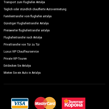
Transport zum Flughafen Antalya
Täglich oder stündlich chauffierte Autovermietung
Dank der Professionalität der angebotenen
Familientransfer vom flughafen antalya
Dienstleistungen und der langjährigen Erfahrung in
Günstiger Flughafentransfer Antalya
diesem Bereich genießt unser Unternehmen einen
hervorragenden Ruf in der Stadt Antalya.
Preiswerter flughafentransfer antalya
Flughafentransfer nach Antalya
Wir bieten dem Kunden maximalen Komfort und
Privattransfer von Tür zu Tür
Unterstützung während seines Urlaubs in Phaselis.
Luxus VIP Chauffeurservice
Private VIP-Touren
Alle unsere Fahrer sprechen Englisch und bieten
Entdecken Sie Antalya
unseren Gästen ein Höchstmaß an Herzlichkeit und
Professionalität und werden jedes Jahr einer
Mieten Sie ein Auto in Antalya
ständigen Kontrolle auf Eignung für den Einsatz
unterzogen. Indem wir respektieren, was die
nationale Gesetzgebung für den öffentlichen Dienst
unabhängiger Transportlinien vorschreibt, gewinnen
wir großes Vertrauen von denjenigen, die einen der