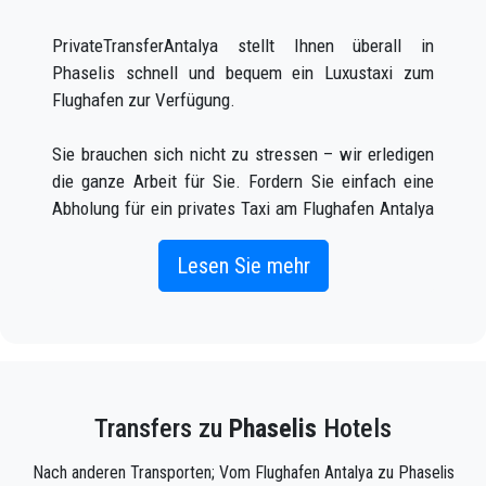
PrivateTransferAntalya stellt Ihnen überall in
Phaselis schnell und bequem ein Luxustaxi zum
Flughafen zur Verfügung.
Sie brauchen sich nicht zu stressen – wir erledigen
die ganze Arbeit für Sie. Fordern Sie einfach eine
Abholung für ein privates Taxi am Flughafen Antalya
zu Phaselis an (was sowohl online als auch
telefonisch möglich ist) und Sie werden von einem
Lesen Sie mehr
Fahrer vor dem Ankunftsterminal mit Ihrem Namen
auf einem Schild abgeholt, wenn Sie ankommen
Flugzeug kommt.
Geben Sie einfach die korrekten Fluginformationen,
Transfers zu
Phaselis
Hotels
Ihren Namen und Ihre Handynummer ein, und das
Team von PrivateTransferAntalya wird Ihren Flug
Nach anderen Transporten; Vom Flughafen Antalya zu Phaselis
verfolgen und ist da, wenn Sie aus dem Flugzeug