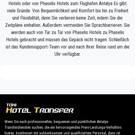
Hotels oder von Phaselis Hotels zum Flughafen Antalya Es gibt
steigen, mit dem fahrbereiten Auto und einer
viele Gründe. Von Bequemlichkeit und Komfort bis hin zu Freiheit
helfenden Hand, die bereit ist, Ihnen bei Ihrem zu
und Flexibilität, denn Sie verlieren keine Zeit, indem Sie die
helfen Gepäck und bringen Sie zu Ihrem Ziel in
Zeitpläne einhalten. Außerdem vermeiden Sie Sprachbarrieren. Sie
Phaselis .
werden auch von Tür zu Tür von Phaselis Hotels zu Phaselis
Hotels gebracht und müssen das Gepäck nicht tragen. Schließlich
Ihre Erfahrung mit unserem Transferservice wird
ist das Kundensupport-Team vor und nach Ihrer Reise rund um die
hervorragend sein, da unser Team aus stolzen
Uhr verfügbar.
Fachleuten besteht, die dafür sorgen, dass Sie
pünktlich abgeholt, mit Klasse gebracht und auf
angenehme Weise zu Ihrem Ziel in Antalya nach
Phaselis gebracht werden.
Wir bieten unseren Kunden einen professionellen
und privaten Taxiservice zu einem erschwinglichen
Preis, professionellen Fahrern und komfortablen
Autos überall in Phaselis.
Wenn Sie nach professionellen, bequemen und pünktlichen Antalya-
Transferdiensten suchen, die ein hervorragendes Preis-Leistungs-Verhältnis
bieten, kombiniert mit aufmerksamem und qualifiziertem Personal, dann ist
PrivateTransferAntalya ist nicht nur ein normales