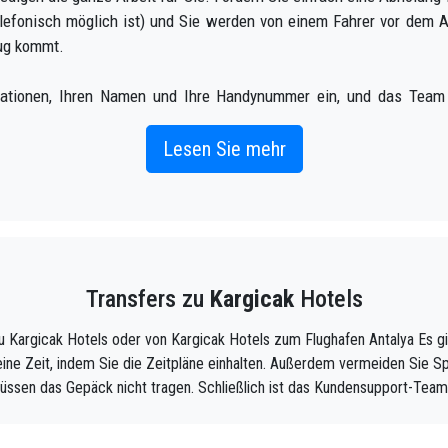
elefonisch möglich ist) und Sie werden von einem Fahrer vor dem 
ug kommt.
mationen, Ihren Namen und Ihre Handynummer ein, und das Team 
gzeug steigen, mit dem fahrbereiten Auto und einer helfenden Hand
cak .
Lesen Sie mehr
 wird hervorragend sein, da unser Team aus stolzen Fachleuten be
ehme Weise zu Ihrem Ziel in Antalya nach Kargicak gebracht werde
llen und privaten Taxiservice zu einem erschwinglichen Preis, pr
Transfers zu
Kargicak
Hotels
 Kargicak Hotels oder von Kargicak Hotels zum Flughafen Antalya Es gi
males Unternehmen, wir sind die schöne Alternative zu öffentlichen 
en keine Zeit, indem Sie die Zeitpläne einhalten. Außerdem vermeiden Sie 
ssen das Gepäck nicht tragen. Schließlich ist das Kundensupport-Team 
nd Tarife. Worauf wartest du ?
ntalya und reisen Sie zu Ihrem Hotel in Kargicak!