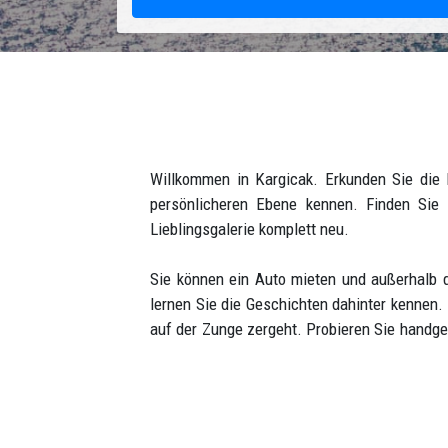
Willkommen in Kargicak. Erkunden Sie die
persönlicheren Ebene kennen. Finden Sie 
Lieblingsgalerie komplett neu.
Sie können ein Auto mieten und außerhalb d
lernen Sie die Geschichten dahinter kennen
auf der Zunge zergeht. Probieren Sie handg
modernen Lebens vertreiben, während Sie si
kommen, sind es auch.
Kargicak ist ein idealer Ort für diejenige