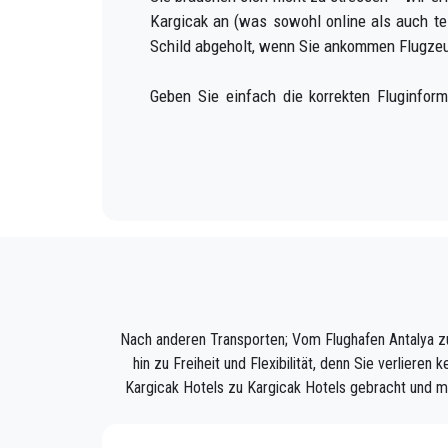
Kargicak an (was sowohl online als auch t
Schild abgeholt, wenn Sie ankommen Flugze
Geben Sie einfach die korrekten Fluginfor
verfolgen und ist da, wenn Sie aus dem Flu
Gepäck und bringen Sie zu Ihrem Ziel in Kargi
Ihre Erfahrung mit unserem Transferservice
abgeholt, mit Klasse gebracht und auf angen
Wir bieten unseren Kunden einen professione
überall in Kargicak.
Nach anderen Transporten; Vom Flughafen Antalya zu
PrivateTransferAntalya ist nicht nur ein nor
hin zu Freiheit und Flexibilität, denn Sie verlier
Kargicak Hotels zu Kargicak Hotels gebracht und mü
Entdecken Sie alle unsere Dienstleistungen u
Buchen Sie jetzt Ihren privaten Transfer in A