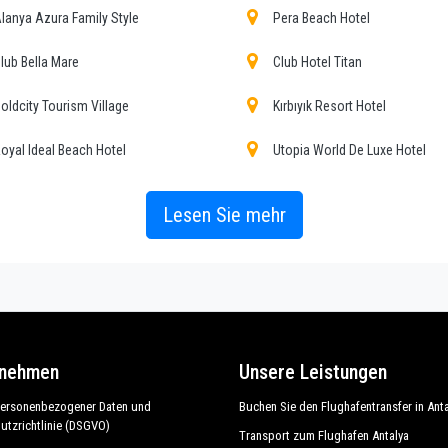
lanya Azura Family Style
Pera Beach Hotel
rantiert allen unseren Kunden die Gewissheit eines professionellen 
lub Bella Mare
Club Hotel Titan
nden stehen bei uns an erster Stelle und profitieren von Autos, 
oldcity Tourism Village
Kırbıyık Resort Hotel
en Dienstleistungen und der langjährigen Erfahrung in diesem
oyal Ideal Beach Hotel
Utopia World De Luxe Hotel
Lesen Sie mehr
d Unterstützung während seines Urlaubs in Kargicak.
eten unseren Gästen ein Höchstmaß an Herzlichkeit und Profession
erzogen. Indem wir respektieren, was die nationale Gesetzgebun
oßes Vertrauen von denjenigen, die einen der vielen von uns angebo
rnehmen
Unsere Leistungen
ls, Kargicak Touren, Veranstaltungsorganisation und alle anderen 
personenbezogener Daten und
Buchen Sie den Flughafentransfer in Ant
utzrichtlinie (DSGVO)
Transport zum Flughafen Antalya