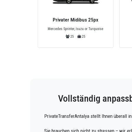
van 10px
Privater Midibus 25px
r Minivan
Mercedes Sprinter, Isuzu or Turquoise
10
25
25
Vollständig anpassb
PrivateTransferAntalya stellt Ihnen überall 
Sie brauchen sich nicht zu stressen – wir er