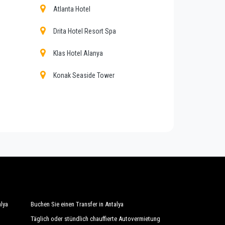
Atlanta Hotel
Service für alle, dank unserer festen Preise
Drita Hotel Resort Spa
die mit allem Komfort ausgestattet sind, und
Klas Hotel Alanya
 Bereich genießt unser Unternehmen einen
Konak Seaside Tower
alität und werden jedes Jahr einer ständigen
g für den öffentlichen Dienst unabhängiger
tenen Dienste buchen.
Orte, die Sie in oder außerhalb von Kargicak
alya
Buchen Sie einen Transfer in Antalya
Täglich oder stündlich chauffierte Autovermietung