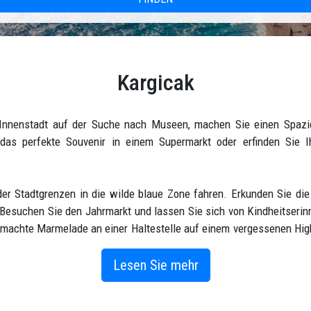
Kargicak
 Innenstadt auf der Suche nach Museen, machen Sie einen Spazie
das perfekte Souvenir in einem Supermarkt oder erfinden Sie Ih
er Stadtgrenzen in die wilde blaue Zone fahren. Erkunden Sie die
. Besuchen Sie den Jahrmarkt und lassen Sie sich von Kindheitseri
emachte Marmelade an einer Haltestelle auf einem vergessenen High
ch im organisierten Chaos einer modernen Stadt verlieren. Deine 
Lesen Sie mehr
n, die einen unbeschwerten Lebensstil und einfachen Zugang zu a