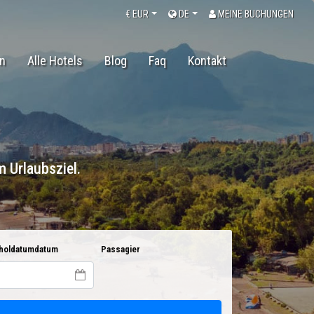
€
EUR
DE
MEINE BUCHUNGEN
en
Alle Hotels
Blog
Faq
Kontakt
 Urlaubsziel.
holdatumdatum
Passagier