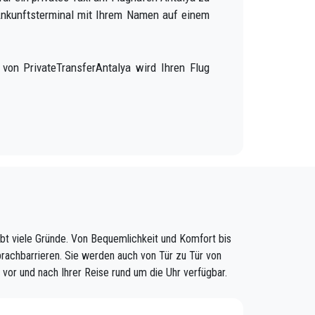
Ankunftsterminal mit Ihrem Namen auf einem
von PrivateTransferAntalya wird Ihren Flug
, die bereit ist, Ihnen bei Ihrem zu helfen
steht, die dafür sorgen, dass Sie pünktlich
n.
ofessionellen Fahrern und komfortablen Autos
bt viele Gründe. Von Bequemlichkeit und Komfort bis
Verkehrsmitteln von oder nach Kargicak.
Sprachbarrieren. Sie werden auch von Tür zu Tür von
vor und nach Ihrer Reise rund um die Uhr verfügbar.