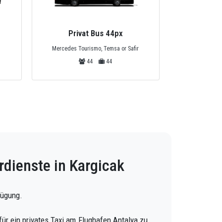
Private
Privat Bus 44px
Mercedes
Mercedes Tourismo, Temsa or Safir
44
44
rdienste in Kargicak
fügung.
für ein privates Taxi am Flughafen Antalya zu