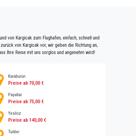
ledigt werden.
erungsreichere Gegenden von Alanya gehen, um
r Hauptvorteile dieses Dorfes ist, dass es in
und von Kargicak zum Flughafen, einfach, schnell und
n in dieser Gegend gilt. Dieses Dorf gilt im
urück von Kargicak vor, wir geben die Richtung an,
 Hotels gibt, die mit den neuesten modernen
dass Ihre Reise mit uns sorglos und angenehm wird!
eiden. Die Hotels hier haben ziemlich große
t die anspruchsvollsten Gäste werden von der
Karaburun
Preise ab 70,00 €
Payallar
Preise ab 75,00 €
Yesiloz
en. Wenn Ihre Gruppe in mehreren Unterkünften
Preise ab 140,00 €
hrend des Buchungsvorgangs können Sie auch
Turkler