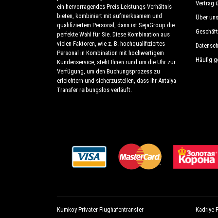
Alle Dienstleistungen können an die Kund
Vertrag 
ein hervorragendes Preis-Leistungs-Verhältnis
werden. Sie können sich auf unsere Privatwag
bieten, kombiniert mit aufmerksamem und
Über un
qualifiziertem Personal, dann ist SejaGroup die
Geschäf
perfekte Wahl für Sie. Diese Kombination aus
Kargicak und raus .
vielen Faktoren, wie z. B. hochqualifiziertes
Datensc
Personal in Kombination mit hochwertigem
Transfer vom Flughafen Antalya und den H
Häufig g
Kundenservice, steht Ihnen rund um die Uhr zur
Verfügung, um den Buchungsprozess zu
Einkaufstouren von oder nach Kargicak, m
erleichtern und sicherzustellen, dass Ihr Antalya-
touristischen Gebieten in Kargicak; All dies 
Transfer reibungslos verläuft.
Design als auch in der Mechanik einwandfr
kontrolliert und inspiziert Die Fahrzeuge w
wird.
Kumkoy Privater Flughafentransfer
Kadriye 