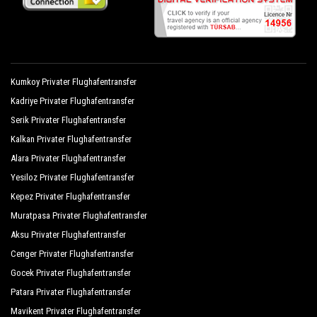
Marmaris Touren, Veranstaltungsorganisation und
alle anderen Orte, die Sie in oder außerhalb von
Marmaris wünschen.
Alle Dienstleistungen können an die
Kumkoy Privater Flughafentransfer
Kundenanforderungen, das gewählte Ziel in
Kadriye Privater Flughafentransfer
Marmaris, die Anzahl der Passagiere und die
Serik Privater Flughafentransfer
Gepäckmenge angepasst werden. Sie können sich
Kalkan Privater Flughafentransfer
auf unsere Privatwagen mit Fahrer für einen
Alara Privater Flughafentransfer
effizienteren Transport Ihrer Wahl verlassen, sowohl
Yesiloz Privater Flughafentransfer
innerhalb als auch innerhalb
Kepez Privater Flughafentransfer
Muratpasa Privater Flughafentransfer
Marmaris und raus .
Aksu Privater Flughafentransfer
Cenger Privater Flughafentransfer
Transfer vom Flughafen Antalya und den Häfen nach
Gocek Privater Flughafentransfer
Marmaris, Transfer von und zu Hotels in Antalya in
Marmaris, Marmaris Tür-zu-Tür-Transfers,
Patara Privater Flughafentransfer
Einkaufstouren von oder nach Marmaris,
Mavikent Privater Flughafentransfer