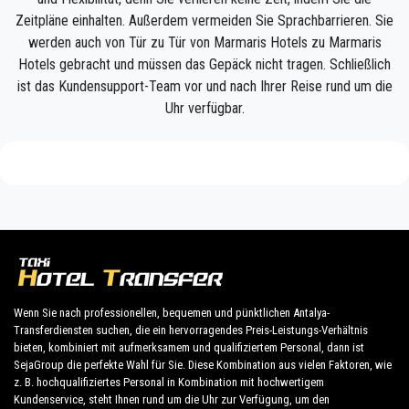
helfen Gepäck und bringen Sie zu Ihrem Ziel in
Zeitpläne einhalten. Außerdem vermeiden Sie Sprachbarrieren. Sie
Marmaris .
werden auch von Tür zu Tür von Marmaris Hotels zu Marmaris
Hotels gebracht und müssen das Gepäck nicht tragen. Schließlich
Ihre Erfahrung mit unserem Transferservice wird
ist das Kundensupport-Team vor und nach Ihrer Reise rund um die
hervorragend sein, da unser Team aus stolzen
Uhr verfügbar.
Fachleuten besteht, die dafür sorgen, dass Sie
pünktlich abgeholt, mit Klasse gebracht und auf
angenehme Weise zu Ihrem Ziel in Antalya nach
Marmaris gebracht werden.
Wir bieten unseren Kunden einen professionellen
und privaten Taxiservice zu einem erschwinglichen
Preis, professionellen Fahrern und komfortablen
Autos überall in Marmaris.
Wenn Sie nach professionellen, bequemen und pünktlichen Antalya-
Transferdiensten suchen, die ein hervorragendes Preis-Leistungs-Verhältnis
bieten, kombiniert mit aufmerksamem und qualifiziertem Personal, dann ist
PrivateTransferAntalya ist nicht nur ein normales
SejaGroup die perfekte Wahl für Sie. Diese Kombination aus vielen Faktoren, wie
Unternehmen, wir sind die schöne Alternative zu
z. B. hochqualifiziertes Personal in Kombination mit hochwertigem
öffentlichen Verkehrsmitteln von oder nach
Kundenservice, steht Ihnen rund um die Uhr zur Verfügung, um den