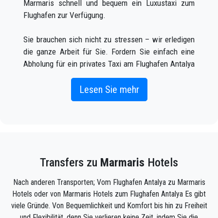
Marmaris schnell und bequem ein Luxustaxi zum
sich gegenüber dem Hauptterminal am anderen Ende
Flughafen zur Verfügung.
der Straße befinden.
Sie brauchen sich nicht zu stressen – wir erledigen
die ganze Arbeit für Sie. Fordern Sie einfach eine
Abholung für ein privates Taxi am Flughafen Antalya
zu Marmaris an (was sowohl online als auch
telefonisch möglich ist) und Sie werden von einem
Lesen Sie mehr
Fahrer vor dem Ankunftsterminal mit Ihrem Namen
auf einem Schild abgeholt, wenn Sie ankommen
Flugzeug kommt.
Geben Sie einfach die korrekten Fluginformationen,
Transfers zu
Marmaris
Hotels
Ihren Namen und Ihre Handynummer ein, und das
Team von PrivateTransferAntalya wird Ihren Flug
Nach anderen Transporten; Vom Flughafen Antalya zu Marmaris
verfolgen und ist da, wenn Sie aus dem Flugzeug
Hotels oder von Marmaris Hotels zum Flughafen Antalya Es gibt
steigen, mit dem fahrbereiten Auto und einer
viele Gründe. Von Bequemlichkeit und Komfort bis hin zu Freiheit
helfenden Hand, die bereit ist, Ihnen bei Ihrem zu
und Flexibilität, denn Sie verlieren keine Zeit, indem Sie die