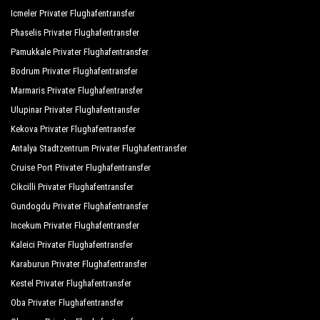
maßgeschneiderte Touren im historischen Zentrum
Icmeler Privater Flughafentransfer
rund um Marmaris und personalisierte Touren in
Phaselis Privater Flughafentransfer
wichtigen touristischen Gebieten in Marmaris; All
Pamukkale Privater Flughafentransfer
dies ist mit PrivateTransferAntalya mit einer
Bodrum Privater Flughafentransfer
Fahrzeugflotte verfügbar, die aus den besten Autos
Marmaris Privater Flughafentransfer
besteht, die sowohl im Design als auch in der
Ulupinar Privater Flughafentransfer
Mechanik einwandfrei sind. Limousinen, Minivans
Kekova Privater Flughafentransfer
und Kleinbusse erfüllen die Anforderungen von 1 bis
Antalya Stadtzentrum Privater Flughafentransfer
54 Personen. Regelmäßig kontrolliert und inspiziert
Cruise Port Privater Flughafentransfer
Die Fahrzeuge werden unseren eigenen periodischen
Cikcilli Privater Flughafentransfer
Bewertungen unterzogen, wobei der Kontrolle und
Gundogdu Privater Flughafentransfer
Hygiene Priorität eingeräumt wird.
Incekum Privater Flughafentransfer
Kaleici Privater Flughafentransfer
Karaburun Privater Flughafentransfer
Kestel Privater Flughafentransfer
Oba Privater Flughafentransfer