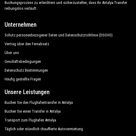
Marmaris.
Buchungsprozess zu erleichtern und sicherzustellen, dass Ihr Antalya-Transfer
reibungslos verläuft.
Entdecken Sie alle unsere Dienstleistungen und
Unternehmen
Tarife. Worauf wartest du ?
Schutz personenbezogener Daten und Datenschutzrichtlinie (DSGVO)
Buchen Sie jetzt Ihren privaten Transfer in Antalya
Vertrag über den Fernabsatz
und reisen Sie zu Ihrem Hotel in Marmaris!
Über uns
Geschäftsbedingungen
Die große Erfahrung unseres Unternehmens
Datenschutz Bestimmungen
garantiert allen unseren Kunden die Gewissheit
eines professionellen Service für alle, dank unserer
Häufig gestellte Fragen
festen Preise und wirtschaftlichen Konditionen.
Unsere Leistungen
Unsere Kunden stehen bei uns an erster Stelle und
profitieren von Autos, die mit allem Komfort
Buchen Sie den Flughafentransfer in Antalya
ausgestattet sind, und einem Personal, das ihrem
Buchen Sie einen Transfer in Antalya
Beruf würdig ist.
Transport zum Flughafen Antalya
Täglich oder stündlich chauffierte Autovermietung
Dank der Professionalität der angebotenen