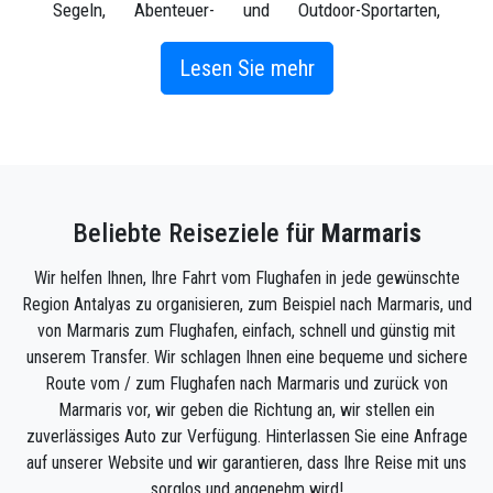
Segeln, Abenteuer- und Outdoor-Sportarten,
Radfahren, Wandern, Segeln, Mountainbiken, Reiten,
Klettern, Top erstklassige Restaurants, üppige lokale
Lesen Sie mehr
Weine und mediterrane Sonne.
Marmaris ist nicht nur aus touristischen Gründen von
Bedeutung, sondern war aufgrund seiner Lage im
Laufe der Geschichte ein hoch geschätztes Zentrum.
Das bedeutet, dass Sie die Spuren vieler historischer
Beliebte Reiseziele für
Marmaris
Ereignisse und Zivilisationserinnerungen in Marmaris
sehen können. Eines der beliebtesten Merkmale von
Wir helfen Ihnen, Ihre Fahrt vom Flughafen in jede gewünschte
Marmaris ist sein Klima, da Sie etwa 7 Monate im
Region Antalyas zu organisieren, zum Beispiel nach Marmaris, und
Jahr bequem im Meer schwimmen können.
von Marmaris zum Flughafen, einfach, schnell und günstig mit
unserem Transfer. Wir schlagen Ihnen eine bequeme und sichere
Hier ist, was wir in erster Linie empfehlen, um in
Route vom / zum Flughafen nach Marmaris und zurück von
Marmaris zu sehen:
Marmaris vor, wir geben die Richtung an, wir stellen ein
zuverlässiges Auto zur Verfügung. Hinterlassen Sie eine Anfrage
Stadtdamm. Es ist großartig, darauf zu laufen, zu
auf unserer Website und wir garantieren, dass Ihre Reise mit uns
laufen, Fahrrad oder Inline-Skates zu fahren. Auf
sorglos und angenehm wird!