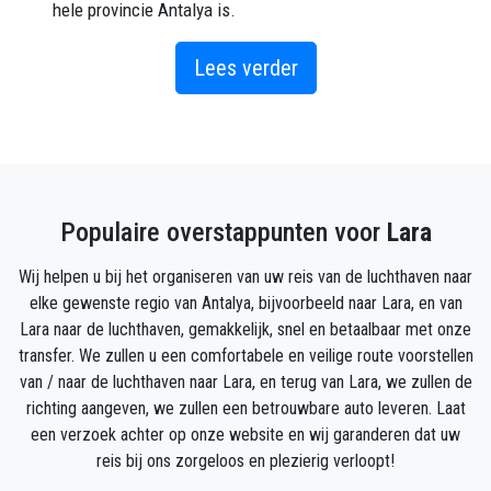
hele provincie Antalya is.
Sommige toeristen geven er de voorkeur aan hun
vakantie op een prachtig strand door te brengen en
Lees verder
ook dicht bij de luchthaven en de stad te blijven, dus
boeken ze hotels in Lara, huren ze een auto op de
luchthaven van Antalya of huren ze een privétransfer
van de luchthaven naar Lara en beginnen ze aan hun
reis.
Populaire overstappunten voor
Lara
Het strand is vooral beroemd om zijn luxe
strandhotels, die enkele van de best beoordeelde
Wij helpen u bij het organiseren van uw reis van de luchthaven naar
hotels in Turkije zijn, waardoor Lara een favoriete
elke gewenste regio van Antalya, bijvoorbeeld naar Lara, en van
bestemming is voor strandvakanties in de zomer,
Lara naar de luchthaven, gemakkelijk, snel en betaalbaar met onze
vooral omdat het gemakkelijk bereikbaar is. een
transfer. We zullen u een comfortabele en veilige route voorstellen
privéauto boeken met de chauffeur, of een busje
van / naar de luchthaven naar Lara, en terug van Lara, we zullen de
huren om Lara met uw gezin te verkennen
richting aangeven, we zullen een betrouwbare auto leveren. Laat
een verzoek achter op onze website en wij garanderen dat uw
Dit prachtige zandstrand met helder water is vooral
reis bij ons zorgeloos en plezierig verloopt!
populair bij gezinnen. Met zijn prachtige achtergrond