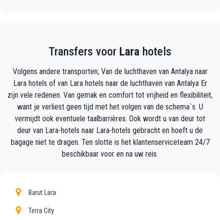
vliegtuig arriveert.
Vermeld gewoon de juiste vluchtinformatie, uw naam
en mobiele telefoonnummer, en het
Transfers voor
Lara
hotels
PrivateTransferAntalya-team zal uw vlucht volgen en
zal er zijn wanneer u uit het vliegtuig stapt, met de
Volgens andere transporten; Van de luchthaven van Antalya naar
auto klaar voor vertrek en een helpende hand klaar
Lara hotels of van Lara hotels naar de luchthaven van Antalya Er
om u te helpen met uw bagage en brengt u naar uw
zijn vele redenen. Van gemak en comfort tot vrijheid en flexibiliteit,
bestemming in Lara.
want je verliest geen tijd met het volgen van de schema`s. U
vermijdt ook eventuele taalbarrières. Ook wordt u van deur tot
Uw ervaring met onze transferservice zal uitstekend
deur van Lara-hotels naar Lara-hotels gebracht en hoeft u de
zijn, aangezien ons team trotse professionals zijn
bagage niet te dragen. Ten slotte is het klantenserviceteam 24/7
die ervoor zullen zorgen dat u op tijd wordt
beschikbaar voor en na uw reis.
opgehaald, met klasse wordt overgebracht en op een
plezierige manier naar uw bestemming in Antalya
naar Lara gaat.
Barut Lara
Wij bieden onze klanten een professionele en privé
Terra City