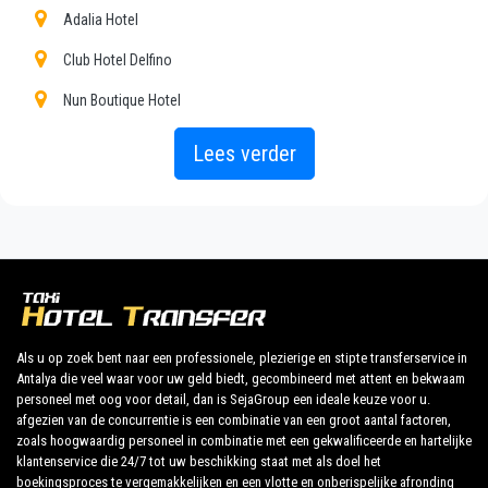
taxiservice, met een betaalbaar tarief, professionele
Adalia Hotel
chauffeurs en comfortabele auto's naar overal in
Lara.
Club Hotel Delfino
Nun Boutique Hotel
PrivateTransferAntalya is niet alleen een normaal
bedrijf, wij zijn het mooie alternatief voor het
Adalya Elite Lara Hotel
Lees verder
openbaar vervoer van of naar Lara.
Aska Lara Resort Spa
Ontdek al onze diensten en tarieven. Waar wacht je
Asteria Kremlin Palace
op ?
Atgv Kundu Tatil Koyu
Boek nu uw privétransfer in Antalya en reis naar uw
Delphin Imperial
hotel in Lara!
Delphin Palace
Als u op zoek bent naar een professionele, plezierige en stipte transferservice in
Antalya die veel waar voor uw geld biedt, gecombineerd met attent en bekwaam
Grand Park Lara
De uitgebreide ervaring van ons bedrijf garandeert al
personeel met oog voor detail, dan is SejaGroup een ideale keuze voor u.
onze klanten de zekerheid van een professionele
afgezien van de concurrentie is een combinatie van een groot aantal factoren,
Ic Hotels Green Palace
service voor iedereen, dankzij onze vaste prijzen en
zoals hoogwaardig personeel in combinatie met een gekwalificeerde en hartelijke
klantenservice die 24/7 tot uw beschikking staat met als doel het
Ic Hotels Residence
economische voorwaarden. Onze klanten zijn onze
boekingsproces te vergemakkelijken en een vlotte en onberispelijke afronding