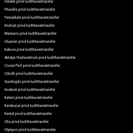
Lara Diamond Hotel
Icmeler privé luchthaventransfer
Phaselis privé luchthaventransfer
Lara Eyfel Hotel
Pamukkale privé luchthaventransfer
Wyndham Garden Lara
Bodrum privé luchthaventransfer
Marmaris privé luchthaventransfer
Lara First Hotel
Ulupinar privé luchthaventransfer
Lara Hadrianus Hotel
Kekova privé luchthaventransfer
Lara Hotel
Antalya Stadscentrum privé luchthaventransfer
Cruise Port privé luchthaventransfer
Lara Kapris Otel
Cikcilli privé luchthaventransfer
Lara Konaklari
Gundogdu privé luchthaventransfer
Lara Park Hotel
Incekum privé luchthaventransfer
Kaleici privé luchthaventransfer
Lara World Hotel
Karaburun privé luchthaventransfer
Laren Family Hotel Spa
Kestel privé luchthaventransfer
Letstay Boutique Hotel
Oba privé luchthaventransfer
Olympos privé luchthaventransfer
Limak Lara De Luxe Hotel Resort