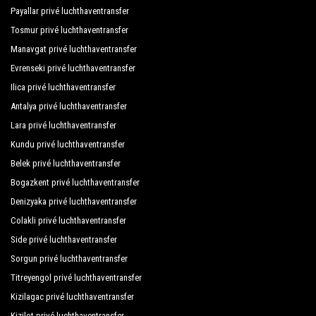
Payallar privé luchthaventransfer
Loft 1502
Tosmur privé luchthaventransfer
Manavgat privé luchthaventransfer
Luna Otel
Evrenseki privé luchthaventransfer
Madi Hotel Lara
Ilica privé luchthaventransfer
Malibu Hotel
Antalya privé luchthaventransfer
Lara privé luchthaventransfer
Melas Hotel Lara
Kundu privé luchthaventransfer
Miracle Resort Hotel
Belek privé luchthaventransfer
Movie Life Roe Hotel
Bogazkent privé luchthaventransfer
Denizyaka privé luchthaventransfer
Nasa Flora Hotel
Colakli privé luchthaventransfer
Nazar Beach Hotel
Side privé luchthaventransfer
Sorgun privé luchthaventransfer
Nebilux Hotel
Titreyengol privé luchthaventransfer
Prima Hotel
Kizilagac privé luchthaventransfer
Ramada Resort Lara
Kizilot privé luchthaventransfer