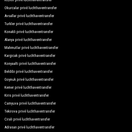
Okurcalar privé luchthaventransfer
Royal Colours Hotel
Avsallar privé luchthaventransfer
Royal Holiday Palace
Turkler privé luchthaventransfer
Royal Wings Hotel
Konakli privé luchthaventransfer
Alanya privé luchthaventransfer
Saturn Palace Resort
Mahmutlar privé luchthaventransfer
Sherwood Exclusive Lara
Kargicak privé luchthaventransfer
Konyaalti privé luchthaventransfer
Sherwood Prize Hotel
Beldibi privé luchthaventransfer
Sherwood Suites Resort
Goynuk privé luchthaventransfer
Sato Hotel Lara
Kemer privé luchthaventransfer
Kiris privé luchthaventransfer
Teos Hotel
Camyuva privé luchthaventransfer
Tepe Hotel
Tekirova privé luchthaventransfer
The Lifeco Antalya
Cirali privé luchthaventransfer
Adrasan privé luchthaventransfer
The Marmara Hotel Antalya