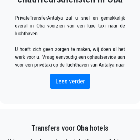
PrivateTransferAntalya zal u snel en gemakkelijk
overal in Oba voorzien van een luxe taxi naar de
luchthaven.
U hoeft zich geen zorgen te maken, wij doen al het
werk voor u. Vraag eenvoudig een ophaalservice aan
voor een privétaxi op de luchthaven van Antalya naar
Oba (wat zowel online als telefonisch kan) en u zult
een chauffeur ontmoeten buiten de aankomsthal met
Lees verder
uw naam op een bord geschreven wanneer uw
vliegtuig arriveert.
Vermeld gewoon de juiste vluchtinformatie, uw naam
en mobiele telefoonnummer, en het
Transfers voor
Oba
hotels
PrivateTransferAntalya-team zal uw vlucht volgen en
zal er zijn wanneer u uit het vliegtuig stapt, met de