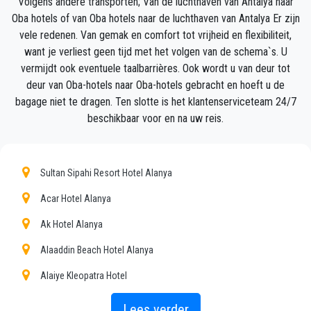
Volgens andere transporten; Van de luchthaven van Antalya naar
auto klaar voor vertrek en een helpende hand klaar
Oba hotels of van Oba hotels naar de luchthaven van Antalya Er zijn
om u te helpen met uw bagage en brengt u naar uw
vele redenen. Van gemak en comfort tot vrijheid en flexibiliteit,
bestemming in Oba.
want je verliest geen tijd met het volgen van de schema`s. U
vermijdt ook eventuele taalbarrières. Ook wordt u van deur tot
Uw ervaring met onze transferservice zal uitstekend
deur van Oba-hotels naar Oba-hotels gebracht en hoeft u de
zijn, aangezien ons team trotse professionals zijn
bagage niet te dragen. Ten slotte is het klantenserviceteam 24/7
die ervoor zullen zorgen dat u op tijd wordt
beschikbaar voor en na uw reis.
opgehaald, met klasse wordt overgebracht en op een
plezierige manier naar uw bestemming in Antalya
naar Oba gaat.
Sultan Sipahi Resort Hotel Alanya
Wij bieden onze klanten een professionele en privé
Acar Hotel Alanya
taxiservice, met een betaalbaar tarief, professionele
Ak Hotel Alanya
chauffeurs en comfortabele auto's naar overal in
Oba.
Alaaddin Beach Hotel Alanya
Alaiye Kleopatra Hotel
PrivateTransferAntalya is niet alleen een normaal
bedrijf, wij zijn het mooie alternatief voor het
Alanis Hotel
Lees verder