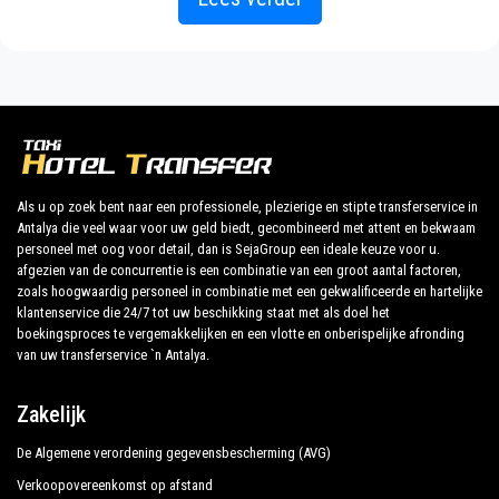
openbaar vervoer van of naar Oba.
Aslan Kleopatra Beste Hotel Alanya
Ontdek al onze diensten en tarieven. Waar wacht je
Alanya Azura Family Style
op ?
Alanya Beach Hotel
Boek nu uw privétransfer in Antalya en reis naar uw
Alanya Büyük Hotel
hotel in Oba!
Concorde Hotel Alanya
Als u op zoek bent naar een professionele, plezierige en stipte transferservice in
Antalya die veel waar voor uw geld biedt, gecombineerd met attent en bekwaam
North Point Hotel Alanya
De uitgebreide ervaring van ons bedrijf garandeert al
personeel met oog voor detail, dan is SejaGroup een ideale keuze voor u.
onze klanten de zekerheid van een professionele
afgezien van de concurrentie is een combinatie van een groot aantal factoren,
Alanya Opera Hotel
service voor iedereen, dankzij onze vaste prijzen en
zoals hoogwaardig personeel in combinatie met een gekwalificeerde en hartelijke
klantenservice die 24/7 tot uw beschikking staat met als doel het
Alanya Park Hotel
economische voorwaarden. Onze klanten zijn onze
boekingsproces te vergemakkelijken en een vlotte en onberispelijke afronding
topprioriteit en zullen profiteren van auto's die zijn
van uw transferservice `n Antalya.
Alanya Sun Hotel
uitgerust met alle comfort en personeel dat hun
Alin Hotel
beroep waardig is.
Zakelijk
Alperbey Hotel
De Algemene verordening gegevensbescherming (AVG)
Ons bedrijf heeft een uitstekende reputatie in de
Ananas Hotel
stad Antalya dankzij de professionaliteit van de
Verkoopovereenkomst op afstand