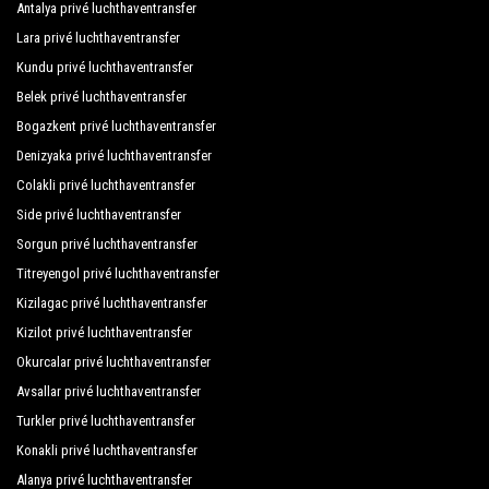
Elysee Beach Hotel
Antalya privé luchthaventransfer
Lara privé luchthaventransfer
Elysee Garden Family Hotel
Kundu privé luchthaventransfer
Elysee Hotel
Belek privé luchthaventransfer
En Vie Beach Boutique Hotel
Bogazkent privé luchthaventransfer
Denizyaka privé luchthaventransfer
Enver Bey Resort
Colakli privé luchthaventransfer
Erciyes Hotel
Side privé luchthaventransfer
Sorgun privé luchthaventransfer
Ergün Hotel
Titreyengol privé luchthaventransfer
Europa Beach Hotel
Kizilagac privé luchthaventransfer
Floria Beach Hotel
Kizilot privé luchthaventransfer
Okurcalar privé luchthaventransfer
Fun Point Suite Hotel
Avsallar privé luchthaventransfer
Gallion Hotel
Turkler privé luchthaventransfer
Gardenia Hotel
Konakli privé luchthaventransfer
Alanya privé luchthaventransfer
Glaros Hotel