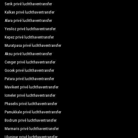
Blue Heaven Hotel
Serik privé luchthaventransfer
bestaat uit de beste auto's, zowel qua ontwerp als
Kalkan privé luchthaventransfer
qua mechanica. Sedans, minivans en minibussen
Big Blue Sky Hotel Suites
voldoen aan de eisen van 1 tot 54 personen. De
Alara privé luchthaventransfer
Blue Star Hotel
voertuigen worden regelmatig gecontroleerd en
Yesiloz privé luchthaventransfer
geïnspecteerd en worden onderworpen aan onze
Kepez privé luchthaventransfer
Blue Wave Suite Hotel
eigen periodieke evaluaties waarbij prioriteit wordt
Muratpasa privé luchthaventransfer
Bora Bora Hotel
gegeven aan controle en sanitaire voorzieningen.
Aksu privé luchthaventransfer
Boulevard Hotel
Cenger privé luchthaventransfer
Gocek privé luchthaventransfer
Campus Hill Hotel
Patara privé luchthaventransfer
Carmen Hotel Suite
Mavikent privé luchthaventransfer
Centauera Hotel
Icmeler privé luchthaventransfer
Phaselis privé luchthaventransfer
Cleo Mare Hotel
Pamukkale privé luchthaventransfer
Cleo South Princess Suite Hotel
Bodrum privé luchthaventransfer
Marmaris privé luchthaventransfer
Club Bayar Beach Hotel
Ulupinar privé luchthaventransfer