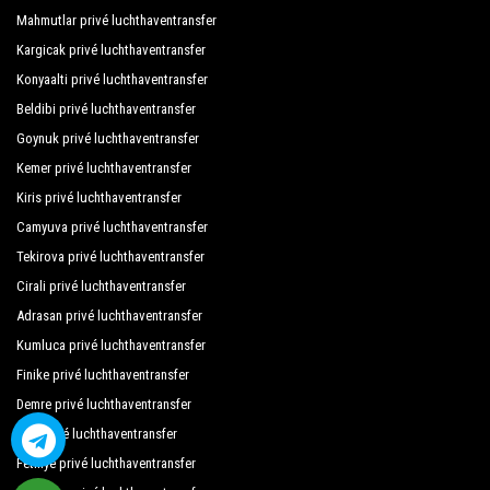
Mahmutlar privé luchthaventransfer
Grand Atilla Hotel
Kargicak privé luchthaventransfer
Konyaalti privé luchthaventransfer
Grand Bayar Beach Hotel
Beldibi privé luchthaventransfer
Grand Kaptan Hotel
Goynuk privé luchthaventransfer
Grand Okan Hotel
Kemer privé luchthaventransfer
Kiris privé luchthaventransfer
Grand Zaman Beach Hotel
Camyuva privé luchthaventransfer
Grand Zaman Garden Hotel
Tekirova privé luchthaventransfer
Gray Wolf Hotel
Cirali privé luchthaventransfer
Adrasan privé luchthaventransfer
Green Garden City Hotel
Kumluca privé luchthaventransfer
Green Garden Suite Hotel
Finike privé luchthaventransfer
Güler Hotel
Demre privé luchthaventransfer
Kas privé luchthaventransfer
Günaydın Hotel
Fethiye privé luchthaventransfer
Güneş Beach Hotel