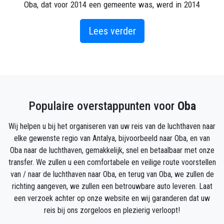
Oba, dat voor 2014 een gemeente was, werd in 2014
een wijk met de grotestadswet.
Oba is verdeeld in twee delen: bovenste en onderste
Lees verder
oba.
Down Oba is over het algemeen een toeristisch
gebied met hotels, restaurants, winkels. Vanwege de
nabijheid van de zee is dit het deel waar veel
buitenlanders woningen kopen. Natuurlijk kopen ze
Populaire overstappunten voor
Oba
woningen in de boven-Oba, maar vooral de Europese
toeristen geven de voorkeur aan de Down Oba. Er
Wij helpen u bij het organiseren van uw reis van de luchthaven naar
zijn meer dan 20 kleine of grote hotels in Down Oba.
elke gewenste regio van Antalya, bijvoorbeeld naar Oba, en van
Het is trouwens een toeristisch gebied geworden en
Oba naar de luchthaven, gemakkelijk, snel en betaalbaar met onze
er zijn veel toeristen in de zomer.
transfer. We zullen u een comfortabele en veilige route voorstellen
van / naar de luchthaven naar Oba, en terug van Oba, we zullen de
Hoe naar Oba te reizen?
richting aangeven, we zullen een betrouwbare auto leveren. Laat
Als uw reisbestemming Oba is vanaf de luchthaven
een verzoek achter op onze website en wij garanderen dat uw
van Antalya, boek dan een transfer met een veilige en
reis bij ons zorgeloos en plezierig verloopt!
betrouwbare privétransferservice tussen de