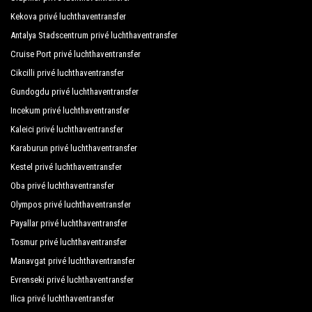
Club Big Blue Suite Hotel
Kekova privé luchthaventransfer
Club Gunes Garden
Antalya Stadscentrum privé luchthaventransfer
Cruise Port privé luchthaventransfer
Club Paradiso Hotel
Cikcilli privé luchthaventransfer
Club Samira Hotel
Gundogdu privé luchthaventransfer
Club Sidar Hotel
Incekum privé luchthaventransfer
Kaleici privé luchthaventransfer
Copenhagen Hotel
Karaburun privé luchthaventransfer
Cimtur Family House
Kestel privé luchthaventransfer
Diamond Hill Resort Hotel
Oba privé luchthaventransfer
Olympos privé luchthaventransfer
Dim Suit Hotel
Payallar privé luchthaventransfer
Dolphin Suite Hotel
Tosmur privé luchthaventransfer
Manavgat privé luchthaventransfer
Eftalia Aytur Hotel
Evrenseki privé luchthaventransfer
Eliz Beach Hotel
Ilica privé luchthaventransfer