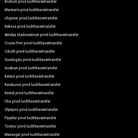
Bodrum privé luchthaventransfer
Marmaris privé luchthaventransfer
Club Bayar Beach Hotel
Ulupinar privé luchthaventransfer
Club Big Blue Suite Hotel
Kekova privé luchthaventransfer
Club Gunes Garden
Antalya Stadscentrum privé luchthaventransfer
Cruise Port privé luchthaventransfer
Club Paradiso Hotel
Cikcilli privé luchthaventransfer
Club Samira Hotel
Gundogdu privé luchthaventransfer
Club Sidar Hotel
Incekum privé luchthaventransfer
Kaleici privé luchthaventransfer
Copenhagen Hotel
Karaburun privé luchthaventransfer
Cimtur Family House
Kestel privé luchthaventransfer
Diamond Hill Resort Hotel
Oba privé luchthaventransfer
Olympos privé luchthaventransfer
Dim Suit Hotel
Payallar privé luchthaventransfer
Dolphin Suite Hotel
Tosmur privé luchthaventransfer
Manavgat privé luchthaventransfer
Eftalia Aytur Hotel