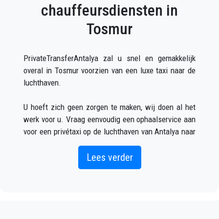
chauffeursdiensten in
Tosmur
PrivateTransferAntalya zal u snel en gemakkelijk
overal in Tosmur voorzien van een luxe taxi naar de
luchthaven.
U hoeft zich geen zorgen te maken, wij doen al het
werk voor u. Vraag eenvoudig een ophaalservice aan
voor een privétaxi op de luchthaven van Antalya naar
Tosmur (wat zowel online als telefonisch kan) en u
zult een chauffeur ontmoeten buiten de aankomsthal
Lees verder
met uw naam op een bord geschreven wanneer uw
vliegtuig arriveert.
Vermeld gewoon de juiste vluchtinformatie, uw naam
en mobiele telefoonnummer, en het