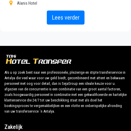
Alanis Hotel
PrivateTransferAntalya is niet alleen een normaal
bedrijf, wij zijn het mooie alternatief voor het
Aslan Kleopatra Beste Hotel Alanya
Lees verder
openbaar vervoer van of naar Tosmur.
Alanya Azura Family Style
Ontdek al onze diensten en tarieven. Waar wacht je
Alanya Beach Hotel
op ?
Alanya Büyük Hotel
Boek nu uw privétransfer in Antalya en reis naar uw
Concorde Hotel Alanya
hotel in Tosmur!
North Point Hotel Alanya
Als u op zoek bent naar een professionele, plezierige en stipte transferservice in
Antalya die veel waar voor uw geld biedt, gecombineerd met attent en bekwaam
Alanya Opera Hotel
De uitgebreide ervaring van ons bedrijf garandeert al
personeel met oog voor detail, dan is SejaGroup een ideale keuze voor u.
onze klanten de zekerheid van een professionele
afgezien van de concurrentie is een combinatie van een groot aantal factoren,
Alanya Park Hotel
service voor iedereen, dankzij onze vaste prijzen en
zoals hoogwaardig personeel in combinatie met een gekwalificeerde en hartelijke
klantenservice die 24/7 tot uw beschikking staat met als doel het
Alanya Sun Hotel
economische voorwaarden. Onze klanten zijn onze
boekingsproces te vergemakkelijken en een vlotte en onberispelijke afronding
topprioriteit en zullen profiteren van auto's die zijn
van uw transferservice `n Antalya.
Alin Hotel
uitgerust met alle comfort en personeel dat hun
Alperbey Hotel
beroep waardig is.
Zakelijk