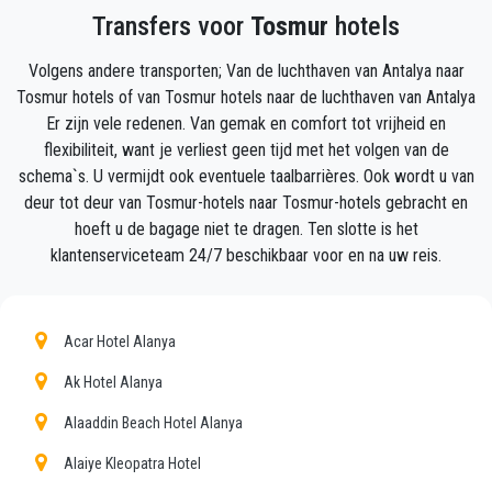
Transfers voor
Tosmur
hotels
PrivateTransferAntalya-team zal uw vlucht volgen en
zal er zijn wanneer u uit het vliegtuig stapt, met de
Volgens andere transporten; Van de luchthaven van Antalya naar
auto klaar voor vertrek en een helpende hand klaar
Tosmur hotels of van Tosmur hotels naar de luchthaven van Antalya
om u te helpen met uw bagage en brengt u naar uw
Er zijn vele redenen. Van gemak en comfort tot vrijheid en
bestemming in Tosmur.
flexibiliteit, want je verliest geen tijd met het volgen van de
schema`s. U vermijdt ook eventuele taalbarrières. Ook wordt u van
Uw ervaring met onze transferservice zal uitstekend
deur tot deur van Tosmur-hotels naar Tosmur-hotels gebracht en
zijn, aangezien ons team trotse professionals zijn
hoeft u de bagage niet te dragen. Ten slotte is het
die ervoor zullen zorgen dat u op tijd wordt
klantenserviceteam 24/7 beschikbaar voor en na uw reis.
opgehaald, met klasse wordt overgebracht en op een
plezierige manier naar uw bestemming in Antalya
naar Tosmur gaat.
Acar Hotel Alanya
Wij bieden onze klanten een professionele en privé
Ak Hotel Alanya
taxiservice, met een betaalbaar tarief, professionele
Alaaddin Beach Hotel Alanya
chauffeurs en comfortabele auto's naar overal in
Tosmur.
Alaiye Kleopatra Hotel