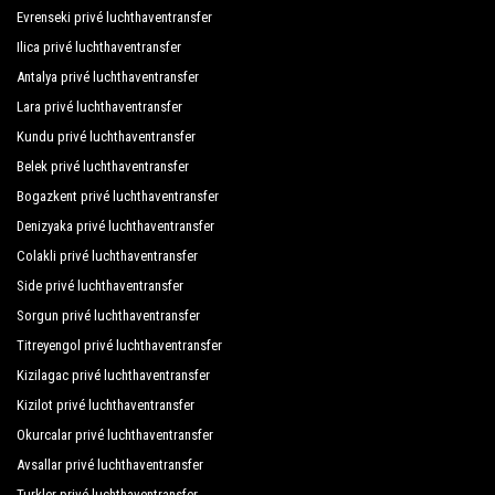
Evrenseki privé luchthaventransfer
Eliz Beach Hotel
Ilica privé luchthaventransfer
Elysee Beach Hotel
Antalya privé luchthaventransfer
Lara privé luchthaventransfer
Elysee Garden Family Hotel
Kundu privé luchthaventransfer
Elysee Hotel
Belek privé luchthaventransfer
En Vie Beach Boutique Hotel
Bogazkent privé luchthaventransfer
Denizyaka privé luchthaventransfer
Enver Bey Resort
Colakli privé luchthaventransfer
Erciyes Hotel
Side privé luchthaventransfer
Sorgun privé luchthaventransfer
Ergün Hotel
Titreyengol privé luchthaventransfer
Europa Beach Hotel
Kizilagac privé luchthaventransfer
Floria Beach Hotel
Kizilot privé luchthaventransfer
Okurcalar privé luchthaventransfer
Fun Point Suite Hotel
Avsallar privé luchthaventransfer
Gallion Hotel
Turkler privé luchthaventransfer