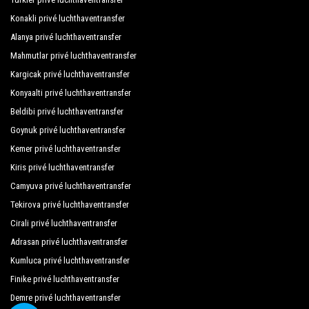
Gardenia Hotel
Konakli privé luchthaventransfer
Alanya privé luchthaventransfer
Glaros Hotel
Mahmutlar privé luchthaventransfer
Grand Atilla Hotel
Kargicak privé luchthaventransfer
Konyaalti privé luchthaventransfer
Grand Bayar Beach Hotel
Beldibi privé luchthaventransfer
Grand Kaptan Hotel
Goynuk privé luchthaventransfer
Grand Okan Hotel
Kemer privé luchthaventransfer
Kiris privé luchthaventransfer
Grand Zaman Beach Hotel
Camyuva privé luchthaventransfer
Grand Zaman Garden Hotel
Tekirova privé luchthaventransfer
Gray Wolf Hotel
Cirali privé luchthaventransfer
Adrasan privé luchthaventransfer
Green Garden City Hotel
Kumluca privé luchthaventransfer
Green Garden Suite Hotel
Finike privé luchthaventransfer
Güler Hotel
Demre privé luchthaventransfer