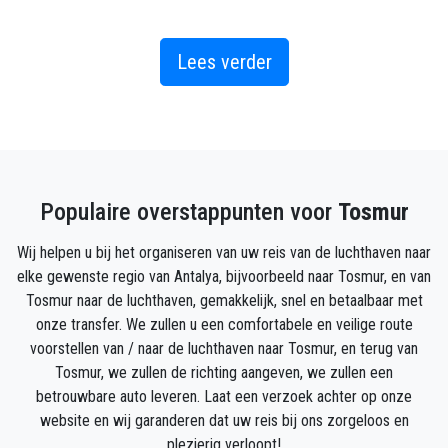
Als een kalm en vredig gebied in Oost-Alanya, biedt
Tosmur een rustieke en vredige omgeving en
Lees verder
natuurlijke schoonheid voor het hele gezin.
U bevindt zich dicht bij de rivier de Dim. Een bekende
toeristische attractie. De lokale Turken zochten
jarenlang hun toevlucht in de buurt van deze rivier
Populaire overstappunten voor
Tosmur
toen de zomer erg heet werd - de reden hiervoor was
dat de temperatuur van de rivier niet hoger was dan
Wij helpen u bij het organiseren van uw reis van de luchthaven naar
15 graden. Locals en toeristen zitten op de drijvende
elke gewenste regio van Antalya, bijvoorbeeld naar Tosmur, en van
vlotten aan de rivier; Geniet van lekker eten en een
Tosmur naar de luchthaven, gemakkelijk, snel en betaalbaar met
verfrissende duik in de rivier.
onze transfer. We zullen u een comfortabele en veilige route
voorstellen van / naar de luchthaven naar Tosmur, en terug van
De groene omgeving van Tosmur nodigt uit tot
Tosmur, we zullen de richting aangeven, we zullen een
wandelen in het Taurusgebergte. Tosmur heeft een
betrouwbare auto leveren. Laat een verzoek achter op onze
mooie strandpromenade en in de omgeving zijn er
website en wij garanderen dat uw reis bij ons zorgeloos en
winkels en markten voor de dagelijkse
plezierig verloopt!