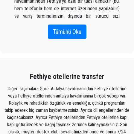
havalimanından Fethiye'ya özel bir taksi almaktır (bu,
Sahilde yer alan restorandan da ihtiyacınız olan her
hem telefonla hem de internet üzerinden yapılabilir)
şeyi karşılamanız mümkün.
ve varış terminalinizin dışında bir sürücü sizi
karşıladığında bir tabelada adınız yazılı olarak
- Karataş Plajı:
Ahşap köprüden buz gibi suyuyla bu
karşılayacaktır. uçak gelir.
Tümünü Oku
maceraya ortak olacaksınız. Köprüde gezmekten
korkmayın, kayalara demir çubuklarla tutturulmuş
Doğru uçuş bilgilerini, adınızı ve cep telefonu
gerçekten sağlam bir yapı. Bir süre sonra vadiden
numaranızı eklemeniz yeterlidir;
sonra küçücük bir ada sizi karşılıyor.
PrivateTransferAntalya ekibi uçuşunuzu izleyecek ve
Nereye gitmek istediğinizi sormaktan çekinmeyin,
uçaktan indiğinizde, araç gitmeye hazır ve bir yardım
şoförümüz sizi her yerden ön rezervasyonla alıp
Fethiye
otellerine transfer
eli size yardımcı olmaya hazır olacak. Fethiye'da sizi
Fethiye'nin istediğiniz yerine götürecek, herkese
gideceğiniz yere götürecek bagaj
uygun yüksek kaliteli tesislerle Türkiye'nin en iyi
Diğer Taşımalara Göre; Antalya havalimanından Fethiye otellerine
hizmeti sunuyoruz.
veya Fethiye otellerinden antalya havalimanına birçok sebep var.
Ekibimiz, zamanında alınmanızı, sınıfla transfer
Kolaylık ve rahatlıktan özgürlük ve esnekliğe, çünkü programları
edilmenizi ve Antalya'daki varış noktanıza Fethiye'ya
takip ederek hiç zaman kaybetmezsiniz. Ayrıca dil engellerinden de
keyifli bir şekilde ulaşmanızı sağlayacak gururlu
kaçınacaksınız. Ayrıca Fethiye otellerinden Fethiye otellerine kapı
profesyoneller olduğundan, transfer hizmetimizle
kapı götürülecek ve bagaj taşımak zorunda kalmayacaksınız. Son
olan deneyiminiz olağanüstü olacaktır.
olarak, müşteri destek ekibi seyahatinizden önce ve sonra 7/24