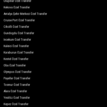
Ulupinar Özel Transfer
Kayı Villas
Kekova Özel Transfer
Kordon Apart
Antalya Şehir Merkezi Özel Transfer
D Resort Göcek
Cruise Port Özel Transfer
Cikcilli Özel Transfer
Göcek Lykia Resort Hotel
Gundogdu Özel Transfer
A&B Home Hotel Göcek
Incekum Özel Transfer
Selya Apart Hotel
Kaleici Özel Transfer
Karaburun Özel Transfer
Mr. Dim Exclusive Apart Hotel
Kestel Özel Transfer
Göcek Naz Hotel
Oba Özel Transfer
Olympos Özel Transfer
Alya Hotel Göcek
Payallar Özel Transfer
Dedeminn Garden Hotel
Tosmur Özel Transfer
Göcek Arion Hotel
Alara Özel Transfer
Yesilöz Özel Transfer
Renka Hotel
Kepez Özel Transfer