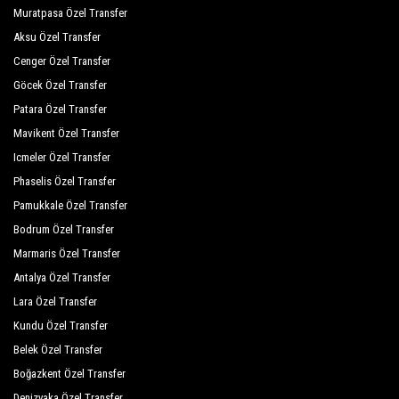
Hotel Alize
Muratpasa Özel Transfer
Hotel Vira
Aksu Özel Transfer
Cenger Özel Transfer
Rixos Premium Göcek
Göcek Özel Transfer
Dedeminn Marina
Patara Özel Transfer
Son2Oda
Mavikent Özel Transfer
Icmeler Özel Transfer
Gocek Country By Villa Safiya
Phaselis Özel Transfer
Resa Hotel Gocek
Pamukkale Özel Transfer
Bodrum Özel Transfer
West House Exclusive Hotel
Marmaris Özel Transfer
Resa Hotel Göcek Hotel
Antalya Özel Transfer
Göcekinn Hotel
Lara Özel Transfer
Kundu Özel Transfer
Daidala Life Hotel
Belek Özel Transfer
Otel Marina Bay Göcek
Boğazkent Özel Transfer
Casa Luxury Hotel
Denizyaka Özel Transfer