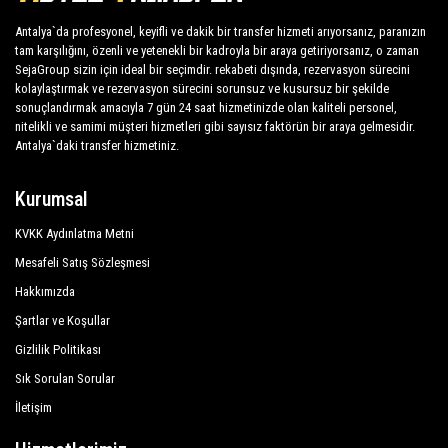
faydalanacaktır.
Akkent Garden
Antalya`da profesyonel, keyifli ve dakik bir transfer hizmeti arıyorsanız, paranızın
tam karşılığını, özenli ve yetenekli bir kadroyla bir araya getiriyorsanız, o zaman
Vanilla Hotel
Şirketimiz, sunduğu hizmetlerin profesyonelliği ve bu
SejaGroup sizin için ideal bir seçimdir. rekabeti dışında, rezervasyon sürecini
alanda uzun yıllardır edindiği deneyim sayesinde
kolaylaştırmak ve rezervasyon sürecini sorunsuz ve kusursuz bir şekilde
Unique Fethiye
Antalya şehrinde mükemmel bir üne sahiptir.
sonuçlandırmak amacıyla 7 gün 24 saat hizmetinizde olan kaliteli personel,
nitelikli ve samimi müşteri hizmetleri gibi sayısız faktörün bir araya gelmesidir.
Hotel Mendos Garden Exclusive
Antalya`daki transfer hizmetiniz.
Müşterimize Fethiye tatillerinde maksimum konfor ve
Ten Apart Hotel
destek sağlıyoruz.
Kurumsal
Alesta Yacht Hotel
Tüm şoförlerimiz İngilizce konuşur ve misafirlerimize
en üst düzeyde samimiyet ve profesyonellik sunar ve
KVKK Aydınlatma Metni
Infinity City Otel
her yıl istihdam uygunluğu için sürekli kontrollere tabi
Mesafeli Satış Sözleşmesi
Marina Boutique Fethiye
tutulur. Ulusal mevzuatın, bağımsız ulaşım hatlarının
Hakkımızda
kamu hizmetini düzenleyen gerekliliklerine saygı
Suna Village
Şartlar ve Koşullar
duyarak, sunduğumuz birçok hizmetten birine
Gizlilik Politikası
Hotel Kerim
rezervasyon yaptıranlardan büyük güven duyuyoruz.
Sık Sorulan Sorular
Lidya City Hotel
Fethiye , Fethiye otelleri, Fethiye turları , etkinlik
İletişim
Daidala Life Hotel
organizasyonu ve Fethiye dışında istediğiniz her