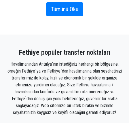
ısınmaya başladığı yaz ayları veya bahar aylarıdır.
şoförümüz size yeri gösterecek.
Tümünü Oku
Fethiye'de bazen ulaşılması zor olan ve bu koyları
daha da çekici kılan birçok tenha koy ve koy
keşfedebilirsiniz. Arka planda dağlar kadar göz
alabildiğine ormanlar da bizi büyülüyor.
Fethiye
popüler transfer noktaları
Fethiye tarihi yönüyle de ziyaret edilebilecek bir
şehirdir. Gerçekten de antik bir Rum köyü olan
Havalimanından Antalya`nın istediğiniz herhangi bir bölgesine,
Kayaköy, Fethiye'de çok popüler bir cazibe
örneğin Fethiye`ya ve Fethiye`dan havalimanına olan seyahatinizi
merkezidir. Türk Rivierası antik tarihi yerlerle dolu
transferimiz ile kolay, hızlı ve ekonomik bir şekilde organize
olduğundan, zaman içinde farklı medeniyetlerin işgal
etmenize yardımcı olacağız. Size Fethiye havaalanına /
ettiği bu yerlere arabanız varsa ulaşmak çok kolaydır.
havaalanından konforlu ve güvenli bir rota önereceğiz ve
Son olarak, Fethiye'yi popüler yapan şey, tam da
Fethiye`dan dönüş için yönü belirteceğiz, güvenilir bir araba
bölgenin amiral gemisi olan yamaç
sağlayacağız. Web sitemize bir istek bırakın ve bizimle
paraşütçülerinden, gökyüzünden çekilmiş bu
seyahatinizin kaygısız ve keyifli olacağını garanti ediyoruz!
muhteşem turkuaz mavisi fotoğraflar. Maceracılar
gerçekten de Babadağ dağına tırmanabilir ve yaklaşık