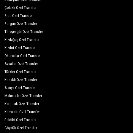
Çolaklı Özel Transfer
Hotel Dalya Life
Side Özel Transfer
Kovan Bungalow Kamp Alanı
Sorgun Özel Transfer
Titreyengöl Özel Transfer
Suna Village
Kızılağaç Özel Transfer
Pastoral Vadi
Kızılot Özel Transfer
Infinity Greenlife Hotel
Okurcalar Özel Transfer
Avsallar Özel Transfer
Nevada Hotel Spa
Türkler Özel Transfer
Isolated Villa W Private Pool In Fethiye Nature
Konaklı Özel Transfer
Vanilla Hotel
Alanya Özel Transfer
Mahmutlar Özel Transfer
Hostel Chillsteps
Kargıcak Özel Transfer
Surf Apart Hotel
Konyaaltı Özel Transfer
Beldibi Özel Transfer
La Farine
Göynük Özel Transfer
Tugay Hotel