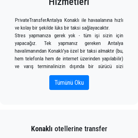
Hizmetleri
PrivateTransferAntalya Konaklı ile havaalanına hızlı
ve kolay bir şekilde lüks bir taksi sağlayacaktır.
Stres yapmanıza gerek yok - tüm işi sizin için
yapacağız. Tek yapmanız gereken Antalya
havalimanından Konaklı'ya özel bir taksi almaktır (bu,
hem telefonla hem de internet üzerinden yapılabilir)
ve varış terminalinizin dışında bir sürücü sizi
karşıladığında bir tabelada adınız yazılı olarak
karşılayacaktır. uçak gelir.
Tümünü Oku
Doğru uçuş bilgilerini, adınızı ve cep telefonu
numaranızı eklemeniz yeterlidir;
PrivateTransferAntalya ekibi uçuşunuzu izleyecek ve
uçaktan indiğinizde, araç gitmeye hazır ve bir yardım
Konaklı
otellerine transfer
eli size yardımcı olmaya hazır olacak. Konaklı'da sizi
gideceğiniz yere götürecek bagaj