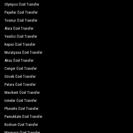
Olympos Özel Transfer
Saphir Hotel
Payallar Özel Transfer
Sea Bird Beach Hotel
Tosmur Özel Transfer
Sea Star Hotel
Alara Özel Transfer
Yesilöz Özel Transfer
Seal Of Star Hotel
Kepez Özel Transfer
Mediterranean Breeze Hotel
Muratpasa Özel Transfer
Timo Resort Hotel
Aksu Özel Transfer
Cenger Özel Transfer
Titan Select Hotel
Göcek Özel Transfer
Tuğra Suit Hotel
Patara Özel Transfer
Tui Family Life Pascha Bay
Mavikent Özel Transfer
Icmeler Özel Transfer
Vaha Beach Hotel
Phaselis Özel Transfer
Villa Augusto Hotel
Pamukkale Özel Transfer
Bodrum Özel Transfer
Vital Beach Hotel
Marmaris Özel Transfer