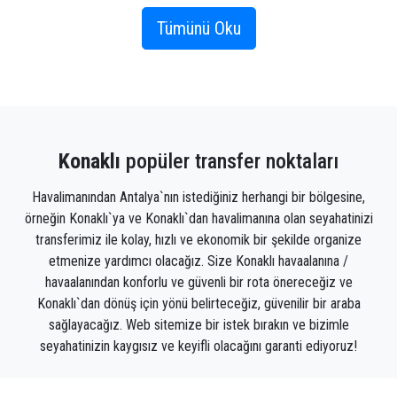
Konaklı köyü küçük ve çok sakin bir tatil beldesidir ,
mini golf sahası, çok iyi diskolar, çocuk eğlence parkı
Tümünü Oku
vardır. Ancak aynı zamanda, eğlence için ana yer, su
sporları için çok sayıda fırsata sahip olan plajdır.
Bu köydeki plajlar hakkında söylenebilecek tek şey
amatör oldukları; Hemen hemen tamamı küçük
çakıllardan oluşmaktadır. Bu tesisin tüm plajları
Konaklı
popüler transfer noktaları
Alanya'nın banliyölerinde bulunmaktadır. Ve
neredeyse her zaman burada sorunlu denizi
Havalimanından Antalya`nın istediğiniz herhangi bir bölgesine,
görebilirsiniz. Bu sebeplerden dolayı çocuklu aileler
örneğin Konaklı`ya ve Konaklı`dan havalimanına olan seyahatinizi
Konaklı'da nadiren konaklarlar ve Alanya'da
transferimiz ile kolay, hızlı ve ekonomik bir şekilde organize
dinlenmeyi tercih ederler.
etmenize yardımcı olacağız. Size Konaklı havaalanına /
Konaklı'yı ziyaret etmeyi planlıyorsanız, bölgedeki ilgi
havaalanından konforlu ve güvenli bir rota önereceğiz ve
çekici yerlerin rehberlerini inceleyebilirsiniz.
Konaklı`dan dönüş için yönü belirteceğiz, güvenilir bir araba
Yapılacaklar listesine göz atabilir, en popüler turistik
sağlayacağız. Web sitemize bir istek bırakın ve bizimle
yerleri öğrenebilir ve gezinizin ayrıntılarını planlamak
seyahatinizin kaygısız ve keyifli olacağını garanti ediyoruz!
için yardım alabilirsiniz. PrivateTransferAntalya, tüm
önemli turistik yerleri kontrol etmenizi kolaylaştırır.