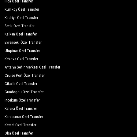
Ilıca Özel Transfer
Mc Arancia Resort
Kumköy Özel Transfer
Mc Mahberi Beach Hotel
Kadriye Özel Transfer
Serik Özel Transfer
Miarosa Konaklı Garden
Kalkan Özel Transfer
Mirador Resort Spa
Evrenseki Özel Transfer
Ulupinar Özel Transfer
Noxinn Deluxe Hotel
Kekova Özel Transfer
Noxinn Hill Hotel
Antalya Şehir Merkezi Özel Transfer
Numa Konaktepe Hotel
Cruise Port Özel Transfer
Cikcilli Özel Transfer
Otium Mc Beach Resort
Gundogdu Özel Transfer
Primasol Telatiye Resort Hotel
Incekum Özel Transfer
Quattro Beach Spa Resort
Kaleici Özel Transfer
Karaburun Özel Transfer
Royal Garden Beach Hotel
Kestel Özel Transfer
Royal Garden Suit Hotel
Oba Özel Transfer