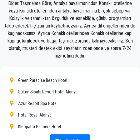
Diğer Taşımalara Göre; Antalya havalimanından Konaklı otellerine
veya Konaklı otellerinden antalya havalimanına birçok sebep var.
Ekibimiz, zamanında alınmanızı, sınıfla transfer
Kolaylık ve rahatlıktan özgürlük ve esnekliğe, çünkü programları
edilmenizi ve Antalya'daki varış noktanıza Konaklı'ya
takip ederek hiç zaman kaybetmezsiniz. Ayrıca dil engellerinden de
keyifli bir şekilde ulaşmanızı sağlayacak gururlu
kaçınacaksınız. Ayrıca Konaklı otellerinden Konaklı otellerine kapı
profesyoneller olduğundan, transfer hizmetimizle
kapı götürülecek ve bagaj taşımak zorunda kalmayacaksınız. Son
olan deneyiminiz olağanüstü olacaktır.
olarak, müşteri destek ekibi seyahatinizden önce ve sonra 7/24
Müşterilerimize Konaklı'da her yere uygun fiyat,
hizmetinizdedir.
profesyonel şoförler ve konforlu araçlarla
profesyonel ve özel taksi hizmeti sunuyoruz.
Green Paradise Beach Hotel
PrivateTransferAntalya sadece normal bir şirket
değil, Konaklı ile toplu taşıma araçlarına güzel bir
Sultan Sipahi Resort Hotel Alanya
alternatifiz.
Azur Resort Spa Hotel
Tüm hizmetlerimizi ve fiyatlarımızı keşfedin. Ne
bekliyorsun ?
Hotel Royal Alanya
Antalya'daki özel transferiniz için şimdi rezervasyon
Kleopatra Palmera Hotel
yapın ve Konaklı'daki otelinize seyahat edin!
La Finca Marina Hotel