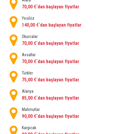
Alara
oto koltukları sağlamaktan mutluluk duyarız. Bize
70,00 €`dan başlayan fiyatlar
ulaşmanız gerekirse bir yardım hattı tesisimiz de var.
Yesilöz
140,00 €`dan başlayan fiyatlar
Okurcalar
70,00 €`dan başlayan fiyatlar
Avsallar
70,00 €`dan başlayan fiyatlar
Türkler
75,00 €`dan başlayan fiyatlar
Alanya
85,00 €`dan başlayan fiyatlar
Mahmutlar
90,00 €`dan başlayan fiyatlar
Kargıcak