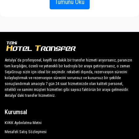
Tümünü Oku
Şirketimizin engin tecrübesi, sabit fiyatlarımız ve
Muz Hotel Alanya
ekonomik koşullarımız sayesinde tüm
müşterilerimize herkes için profesyonel hizmet
Quattro Family Club Dem Hotel
güvencesini garanti etmektedir. Müşterilerimiz en
Grand Kolibri Prestige
büyük önceliğimiz olup, her türlü konforla donatılmış
araçlardan ve mesleğine yakışır bir kadrodan
Anitas Beach Hotel
faydalanacaktır.
Aska Sun Queen Beach Hotel
Antalya`da profesyonel, keyifli ve dakik bir transfer hizmeti arıyorsanız, paranızın
tam karşılığını, özenli ve yetenekli bir kadroyla bir araya getiriyorsanız, o zaman
Atlas Beach Hotel
Şirketimiz, sunduğu hizmetlerin profesyonelliği ve bu
SejaGroup sizin için ideal bir seçimdir. rekabeti dışında, rezervasyon sürecini
alanda uzun yıllardır edindiği deneyim sayesinde
kolaylaştırmak ve rezervasyon sürecini sorunsuz ve kusursuz bir şekilde
Beach Club Doğanay
Antalya şehrinde mükemmel bir üne sahiptir.
sonuçlandırmak amacıyla 7 gün 24 saat hizmetinizde olan kaliteli personel,
nitelikli ve samimi müşteri hizmetleri gibi sayısız faktörün bir araya gelmesidir.
Bera Hotel Alanya
Antalya`daki transfer hizmetiniz.
Müşterimize Konaklı tatillerinde maksimum konfor ve
Blue Fish Hotel
destek sağlıyoruz.
Kurumsal
Caretta Beach Hotel
Tüm şoförlerimiz İngilizce konuşur ve misafirlerimize
en üst düzeyde samimiyet ve profesyonellik sunar ve
KVKK Aydınlatma Metni
Caretta Relax Hotel
her yıl istihdam uygunluğu için sürekli kontrollere tabi
Mesafeli Satış Sözleşmesi
Club Dizalya Hotel
tutulur. Ulusal mevzuatın, bağımsız ulaşım hatlarının