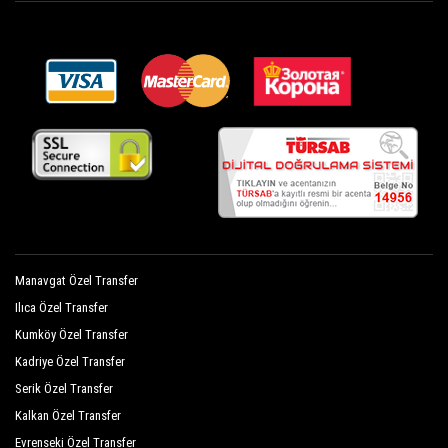
Selçukhan Hotel
Sönmez Garden Hotel
Sultan Hotel Beldibi
Sunmerry Hotel
Sümela Garden Hotel
Synosse Hotel
Tal Hotel
Manavgat Özel Transfer
Venera Garden Hotel
Ilıca Özel Transfer
Venus Beach Hotel Beldibi
Kumköy Özel Transfer
View Kemer Hotel
Kadriye Özel Transfer
Serik Özel Transfer
Yellow Stars Hotel
Kalkan Özel Transfer
Akka Hotels Antedon
Evrenseki Özel Transfer