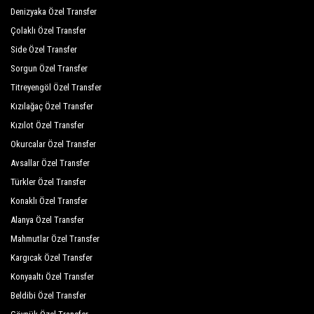
Las Palmeras Hotel
Denizyaka Özel Transfer
Çolaklı Özel Transfer
Lucida Beach Hotel
Side Özel Transfer
Moms Hotel
Sorgun Özel Transfer
Naturland Aqua Resort
Titreyengöl Özel Transfer
Kızılağaç Özel Transfer
Naturland Vacation Club İn Eco Park
Kızılot Özel Transfer
Oranj Ranch Hotel
Okurcalar Özel Transfer
Avsallar Özel Transfer
Pine House Hotel
Türkler Özel Transfer
Rizzi Hotel
Konaklı Özel Transfer
Robinson Club Çamyuva
Alanya Özel Transfer
Mahmutlar Özel Transfer
Simena Hotel
Kargıcak Özel Transfer
Emelda Sun Club
Konyaaltı Özel Transfer
Stardust Resort
Beldibi Özel Transfer