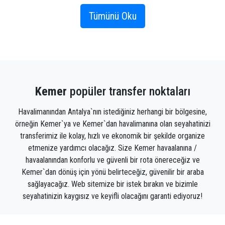
Antalya havalimanından Kemer'e havalimanı transfer
Tümünü Oku
rezervasyonu yaparak veya Antalya havalimanından
araç kiralayarak, hatta Antalya'dan Kemer'e gitmek
için şoförlü bir araba kiralayarak Kemer'e kolayca
ulaşabilirsiniz.
Kemer
popüler transfer noktaları
80'li yıllara kadar sadece tekneyle ulaşılabilen küçük
bir köy iken, hızlı dönüşümü sayesinde artık
Havalimanından Antalya`nın istediğiniz herhangi bir bölgesine,
uluslararası tanınırlığı olan bir turizm arenası haline
örneğin Kemer`ya ve Kemer`dan havalimanına olan seyahatinizi
geldi. 40.000'den fazla olan yerel nüfusun çoğu,
transferimiz ile kolay, hızlı ve ekonomik bir şekilde organize
sıcak yaz günlerinden kaçmak, her gün farklı
etmenize yardımcı olacağız. Size Kemer havaalanına /
ülkelerden uçuş yapmak, tatil beldesi olarak Kemer
havaalanından konforlu ve güvenli bir rota önereceğiz ve
otellerini seçmek ve Kemer'in güzelliğini keşfetmek
Kemer`dan dönüş için yönü belirteceğiz, güvenilir bir araba
için yazlarını şehrin serin yaylalarında geçirmeyi
sağlayacağız. Web sitemize bir istek bırakın ve bizimle
tercih ediyor. Plajlara özel rehber rezervasyonu ile
seyahatinizin kaygısız ve keyifli olacağını garanti ediyoruz!
kolayca ulaşılabilir ve en çok talep edilenler
Kemer'de Rusça konuşan rehberli tur veya Kemer'de