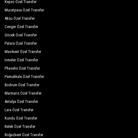
Kepez Özel Transfer
Cristal Villalar
Muratpasa Özel Transfer
Çamyuva Beach Hotel
Aksu Özel Transfer
Cenger Özel Transfer
Çamyuva Motel
Göcek Özel Transfer
Çamyuva Palma Rosa
Patara Özel Transfer
Derus Hotel
Mavikent Özel Transfer
Icmeler Özel Transfer
Elit Life Otel
Phaselis Özel Transfer
Hotel Sinatra
Pamukkale Özel Transfer
Bodrum Özel Transfer
İlimyra Hotel
Marmaris Özel Transfer
Kilikya Resort Çamyuva
Antalya Özel Transfer
Kompleks Demirkaya
Lara Özel Transfer
Kundu Özel Transfer
Larissa İnn Hotel
Belek Özel Transfer
Larissa Sultans Beach
Boğazkent Özel Transfer