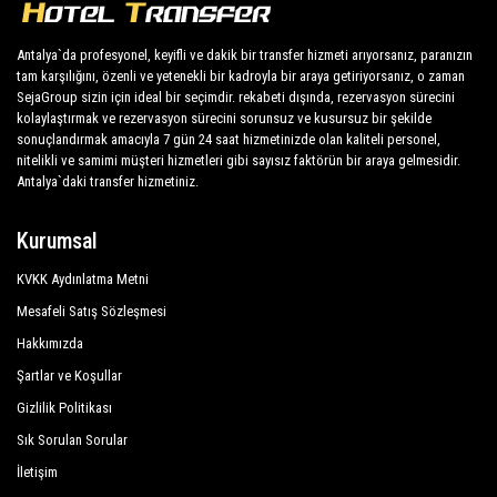
ve minibüsler, 1 ila 54 kişilik gereksinimleri karşılar.
Hotel Peker Beach
Düzenli olarak kontrol edilen ve muayene edilen
Antalya`da profesyonel, keyifli ve dakik bir transfer hizmeti arıyorsanız, paranızın
tam karşılığını, özenli ve yetenekli bir kadroyla bir araya getiriyorsanız, o zaman
araçlar, kontrol ve sanitasyon öncelikli olmak üzere
Hotel Zara
SejaGroup sizin için ideal bir seçimdir. rekabeti dışında, rezervasyon sürecini
kendi periyodik değerlendirmelerimize tabi tutulur.
kolaylaştırmak ve rezervasyon sürecini sorunsuz ve kusursuz bir şekilde
İmeros Hotel
sonuçlandırmak amacıyla 7 gün 24 saat hizmetinizde olan kaliteli personel,
İmperial Sunland Resort Spa
nitelikli ve samimi müşteri hizmetleri gibi sayısız faktörün bir araya gelmesidir.
Antalya`daki transfer hizmetiniz.
Kromer Garden Hotel
Kurumsal
Larissa Hotel Beldibi
KVKK Aydınlatma Metni
Larissa Mare Beach
Mesafeli Satış Sözleşmesi
Larissa Park Hotel
Hakkımızda
Limoncello Garden
Şartlar ve Koşullar
Magic Sun Hotel
Gizlilik Politikası
Sık Sorulan Sorular
Marin Hotel
İletişim
Matiate Hotel