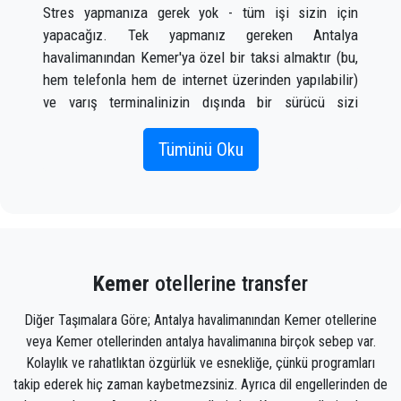
Yanartaş'a yürüyüş yapın veya yürüyün.
Stres yapmanıza gerek yok - tüm işi sizin için
Kemer veya Kiriş'te safari turu yapın.
yapacağız. Tek yapmanız gereken Antalya
havalimanından Kemer'ya özel bir taksi almaktır (bu,
hem telefonla hem de internet üzerinden yapılabilir)
ve varış terminalinizin dışında bir sürücü sizi
karşıladığında bir tabelada adınız yazılı olarak
karşılayacaktır. uçak gelir.
Tümünü Oku
Doğru uçuş bilgilerini, adınızı ve cep telefonu
numaranızı eklemeniz yeterlidir;
PrivateTransferAntalya ekibi uçuşunuzu izleyecek ve
uçaktan indiğinizde, araç gitmeye hazır ve bir yardım
Kemer
otellerine transfer
eli size yardımcı olmaya hazır olacak. Kemer'da sizi
gideceğiniz yere götürecek bagaj
Diğer Taşımalara Göre; Antalya havalimanından Kemer otellerine
veya Kemer otellerinden antalya havalimanına birçok sebep var.
Ekibimiz, zamanında alınmanızı, sınıfla transfer
Kolaylık ve rahatlıktan özgürlük ve esnekliğe, çünkü programları
edilmenizi ve Antalya'daki varış noktanıza Kemer'ya
takip ederek hiç zaman kaybetmezsiniz. Ayrıca dil engellerinden de
keyifli bir şekilde ulaşmanızı sağlayacak gururlu