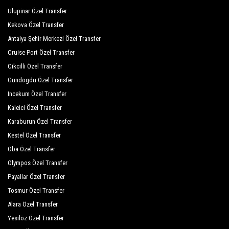
Baia Kemer Club
Ulupinar Özel Transfer
Kekova Özel Transfer
Otium Park Club Akman
Antalya Şehir Merkezi Özel Transfer
Pasha`S Princess Hotel
Cruise Port Özel Transfer
Cikcilli Özel Transfer
Elit Life Hotel
Gundogdu Özel Transfer
L` Oceanica Beach Resort Hotel
Incekum Özel Transfer
Ares City Çamyuva
Kaleici Özel Transfer
Karaburun Özel Transfer
Armada Park Hotel
Kestel Özel Transfer
Armas Labada
Oba Özel Transfer
Asteria Hotel Fantasia
Olympos Özel Transfer
Payallar Özel Transfer
Istanbul Beach Hotel
Tosmur Özel Transfer
Club Akman Beach Hotel
Alara Özel Transfer
Yesilöz Özel Transfer
Club Marco Polo