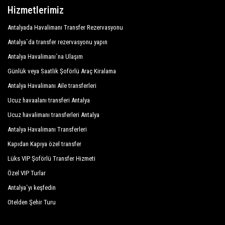
Hizmetlerimiz
Matiate Park Hotel
Antalyada Havalimanı Transfer Rezervasyonu
More Hotel Beldibi
Antalya`da transfer rezervasyonu yapın
Navy Blue Stars Hotel
Antalya Havalimanı`na Ulaşım
Nirvana Lagoon Villas Suites Spa Hotel
Günlük veya Saatlik Şoförlü Araç Kiralama
Antalya Havalimanı Aile transferleri
Onkel Hotels Beldibi Resort
Ucuz havaalanı transferi Antalya
Özer Park Hotel
Ucuz havalimanı transferleri Antalya
Paloma Foresta Resort
Antalya Havalimanı Transferleri
Kapıdan Kapıya özel transfer
Ring Beach Hotel
Lüks VIP Şoförlü Transfer Hizmeti
Rios Beach Hotel
Özel VIP Turlar
Rixos Beldibi
Antalya`yı keşfedin
Rixos Sungate
Otelden Şehir Turu
Seagull Hotel