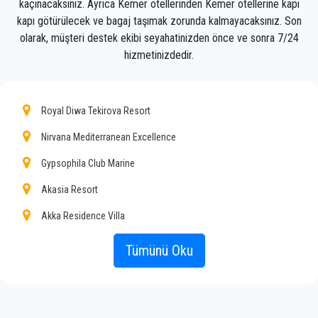
kaçınacaksınız. Ayrıca Kemer otellerinden Kemer otellerine kapı
profesyoneller olduğundan, transfer hizmetimizle
kapı götürülecek ve bagaj taşımak zorunda kalmayacaksınız. Son
olan deneyiminiz olağanüstü olacaktır.
olarak, müşteri destek ekibi seyahatinizden önce ve sonra 7/24
Müşterilerimize Kemer'da her yere uygun fiyat,
hizmetinizdedir.
profesyonel şoförler ve konforlu araçlarla
profesyonel ve özel taksi hizmeti sunuyoruz.
Royal Diwa Tekirova Resort
PrivateTransferAntalya sadece normal bir şirket
değil, Kemer ile toplu taşıma araçlarına güzel bir
Nirvana Mediterranean Excellence
alternatifiz.
Gypsophila Club Marine
Tüm hizmetlerimizi ve fiyatlarımızı keşfedin. Ne
bekliyorsun ?
Akasia Resort
Antalya'daki özel transferiniz için şimdi rezervasyon
Akka Residence Villa
yapın ve Kemer'daki otelinize seyahat edin!
Amara Club Marine
Tümünü Oku
Şirketimizin engin tecrübesi, sabit fiyatlarımız ve
Amara Premier Palace
ekonomik koşullarımız sayesinde tüm
müşterilerimize herkes için profesyonel hizmet
Armir Palace
güvencesini garanti etmektedir. Müşterilerimiz en