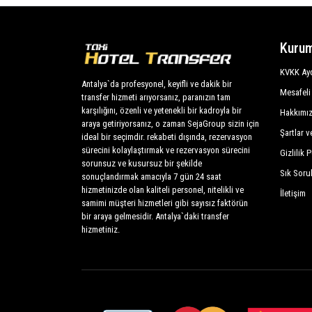
Kurum
KVKK Ayd
Antalya`da profesyonel, keyifli ve dakik bir
Mesafeli
transfer hizmeti arıyorsanız, paranızın tam
karşılığını, özenli ve yetenekli bir kadroyla bir
Hakkımı
araya getiriyorsanız, o zaman SejaGroup sizin için
Şartlar v
ideal bir seçimdir. rekabeti dışında, rezervasyon
sürecini kolaylaştırmak ve rezervasyon sürecini
Gizlilik P
sorunsuz ve kusursuz bir şekilde
Sık Soru
sonuçlandırmak amacıyla 7 gün 24 saat
hizmetinizde olan kaliteli personel, nitelikli ve
İletişim
samimi müşteri hizmetleri gibi sayısız faktörün
bir araya gelmesidir. Antalya`daki transfer
hizmetiniz.